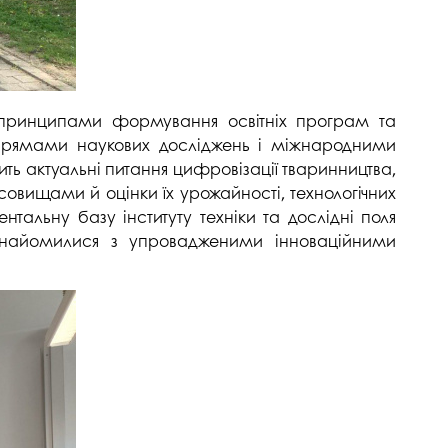
у, принципами формування освітніх програм та
напрямами наукових досліджень і міжнародними
ить актуальні питання цифровізації тваринництва,
овищами й оцінки їх урожайності, технологічних
ентальну базу інституту техніки та дослідні поля
 ознайомилися з упровадженими інноваційними