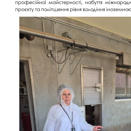
професійної майстерності, набуття міжнародног
проєкту та поліпшення рівня володіння іноземно