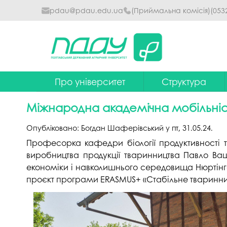
pdau@pdau.edu.ua
(Приймальна комісія)
(053
Про університет
Структура
Ректор
Наглядова рада
Міжнародна академічна мобільніст
Почесні професори
Ректорат
Опубліковано:
Богдан Шаферівський
у
пт, 31.05.24
.
Досягнення
Вчена рада уніве
Професорка кафедри біології продуктивності 
виробництва продукції тваринництва Павло Ваще
Сталий розвиток
Факультети та інст
економіки і навколишнього середовища Нюртінге
Політики університету
Кафедри
проєкт програми ERASMUS+ «Стабільне тваринниц
Історія
Коледжі
Гімн ПДАУ
Бібліотека