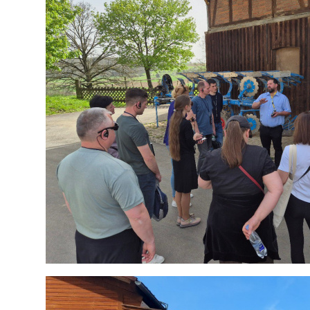
Музеї ПДАУ
Відділ маркетинг
Профспілка
Центр впроваджен
4.0
Асоціація випускників
Психологічна слу
3D тур по університету
Омбудсмен учасн
освітнього проце
Наші контакти
Студентське міст
Публічна інформація
Навчально-науков
Антикорупційна діяльність
Дорадча служба
Меморіал пам'яті