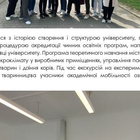
ся з історією створення і структурою університет
 процедурою акредитації чинних освітніх програм, 
овці університету. Програма теоретичного навчання міст
ікроклімату у виробничих приміщеннях, управління пас
і тварин і доїння корів. Під час екскурсій на експерим
й тваринництва учасники академічної мобільності