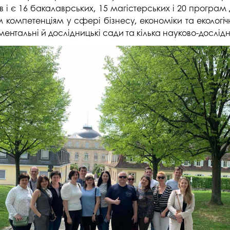
тів і є 16 бакалаврських, 15 магістерських і 20 програм
омпетенціям у сфері бізнесу, економіки та екологічн
нтальні й дослідницькі сади та кілька науково-дослідних