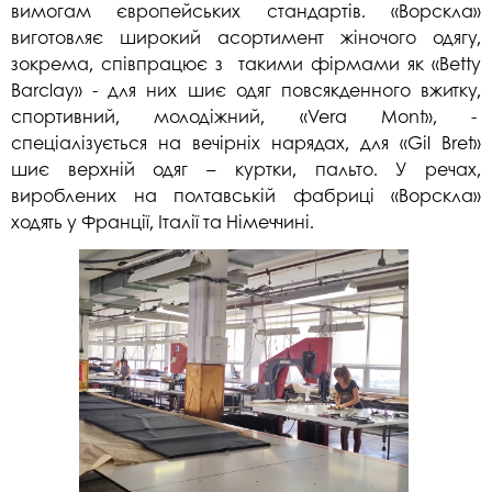
вимогам європейських стандартів. «Ворскла»
виготовляє широкий асортимент жіночого одягу,
зокрема, співпрацює з такими фірмами як «Betty
Barclay» - для них шиє одяг повсякденного вжитку,
спортивний, молодіжний, «Vera Mont», -
спеціалізується на вечірніх нарядах, для «Gil Bret»
шиє верхній одяг – куртки, пальто. У речах,
вироблених на полтавській фабриці «Ворскла»
ходять у Франції, Італії та Німеччині.