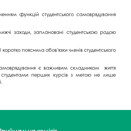
госпдоговірних робіт (послуг)
ненням функцій студентського самоврядування
лижчі заходи, заплановані студентською радою
 коротко пояснила обов’язки членів студентського
го самоврядування є важливим складником життя
 зі студентами перших курсів з метою не лише
і.