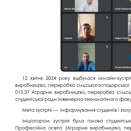
Музеї ПДАУ
Відділ маркетинг
Профспілка
Центр впроваджен
4.0
Асоціація випускників
Психологічна слу
3D тур по університету
Омбудсмен учасн
освітнього проце
Наші контакти
Студентське міст
Публічна інформація
Навчально-науков
Антикорупційна діяльність
12 квітня 2024 року відбулася онлайн-зуст
Дорадча служба
Меморіал пам'яті
виробництво, переробка сільськогосподарської пр
015.37 Аграрне виробництво, переробка сільсько
студентської ради інженерно-технологічного факу
Мета зустрічі — інформування студентів і залу
Ініціатором зустрічі була голова студент
Професійна освіта (Аграрне виробництво, пере