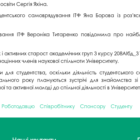
світи Сергія Яхіна.
ентського самоврядування ІТФ Яна Борова із роз’яс
ування ІТФ Вероніка Титаренко повідомила про найб
 і активних старост академічних груп 3 курсу 208АІбд_31
цінних членів наукової спільноти Університету.
ми для студентства, оскільки діяльність студентсько
чального року плануються зустрічі для знайомства
 та активної молоді до спільної діяльності в Університет
Роботодавцю
Співробітнику
Спонсору
Студенту