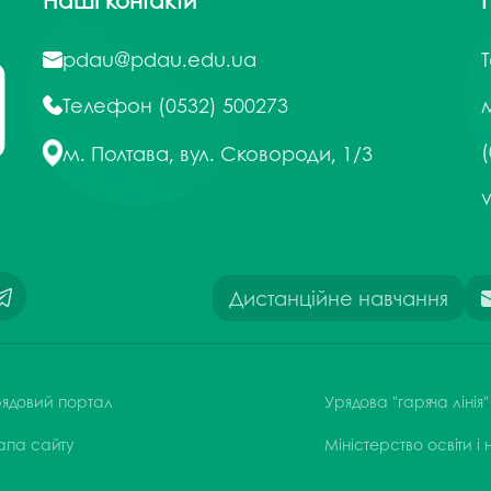
Наші контакти
pdau@pdau.edu.ua
Телефон
(0532) 500273
м
(
м. Полтава, вул. Сковороди, 1/3
Дистанційне навчання
ядовий портал
Урядова "гаряча лінія"
апа сайту
Міністерство освіти і