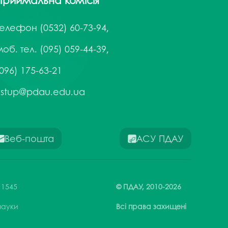
Приймальна комісія
Телефон
(0532) 60-73-94,
об. тел. (095) 059-44-39,
096) 175-63-21
vstup@pdau.edu.ua
Веб-пошта
АСУ ПДАУ
 1545
© ПДАУ,
2010-
2026
 науки
Всі права захищені