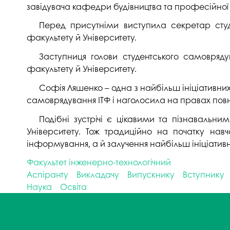
завідувача кафедри будівництва та професійної о
Перед присутніми виступила секретар студ
факультету й Університету.
Заступниця голови студентського самовряд
факультету й Університету.
Софія Ляшенко – одна з найбільш ініціативних
самоврядування ІТФ і наголосила на правах повно
Подібні зустрічі є цікавими та пізнавальни
Університету. Тож традиційно на початку нав
інформування, а й залучення найбільш ініціативної
Факультет інженерно-технологічний
Аспіранту
Викладачу
Випускнику
Вступнику
Наука
Освіта