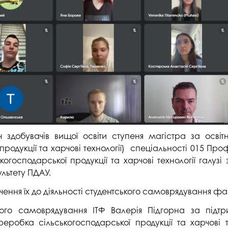
студентського містечка
у
Вступні випробування 2026
Академічна доб
Волонтерський центр "ПУЛЬС"
ня індустрії
E
Неформальна 
Студентське життя
освіта
жба
Підрозділ з організації виховної
Опитування
та іміджевої діяльності
иків
су
Академічна моб
Спорт
ечко ПДАУ
Акредитація
Працевлаштування
і центри
Якість освіти, р
Відділ практики і сприяння
освіти
річ здобувачів вищої освіти ступеня магістра за ос
працевлаштуванню
одукції та харчові технології) спеціальності 015 Проф
Відділ монітори
Скринька довіри
якості освіти
господарської продукції та харчові технології галузі
льтету ПДАУ.
Острівець Прог
чення їх до діяльності студентського самоврядування фак
ського самоврядування ІТФ Валерія Підгорна за під
робка сільськогосподарської продукції та харчові те