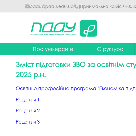
pdau@pdau.edu.ua
(Приймальна комісія)
(053
Про університет
Структура
Ректор
Наглядова рада
Зміст підготовки ЗВО за освітнім 
Почесні професори
Ректорат
2025 р.н.
Досягнення
Вчена рада уніве
Освітньо-професійна програма "Економіка підпр
Сталий розвиток
Факультети та інст
Рецензія 1
Політики університету
Кафедри
Рецензія 2
Історія
Коледжі
Рецензія 3
Гімн ПДАУ
Бібліотека