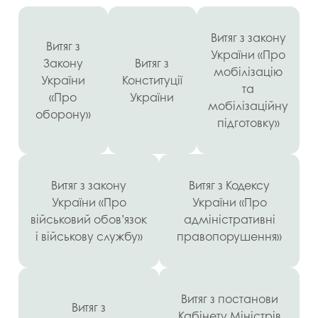
Витяг з закону
Витяг з
України «Про
Закону
Витяг з
мобілізацію
України
Конституції
та
«Про
України
мобілізаційну
оборону»
підготовку»
Витяг з закону
Витяг з Кодексу
України «Про
України «Про
військовий обов’язок
адміністративні
і військову службу»
правопорушення»
Витяг з постанови
Витяг з
Кабінету Міністрів