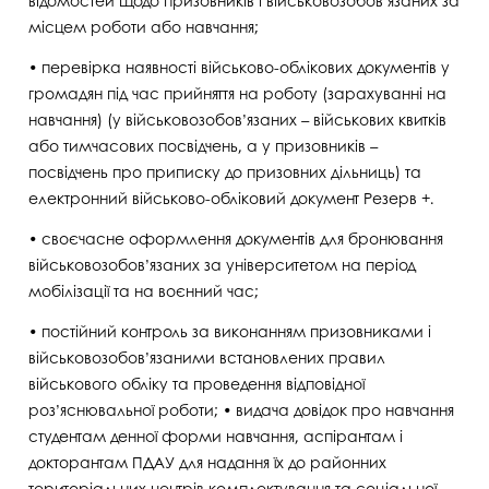
відомостей щодо призовників і військовозобов’язаних за
місцем роботи або навчання;
• перевірка наявності військово-облікових документів у
громадян під час прийняття на роботу (зарахуванні на
навчання) (у військовозобов’язаних – військових квитків
або тимчасових посвідчень, а у призовників –
посвідчень про приписку до призовних дільниць) та
електронний військово-обліковий документ Резерв +.
• своєчасне оформлення документів для бронювання
військовозобов’язаних за університетом на період
мобілізації та на воєнний час;
• постійний контроль за виконанням призовниками і
військовозобов’язаними встановлених правил
військового обліку та проведення відповідної
роз’яснювальної роботи; • видача довідок про навчання
студентам денної форми навчання, аспірантам і
докторантам ПДАУ для надання їх до районних
територіальних центрів комплектування та соціальної