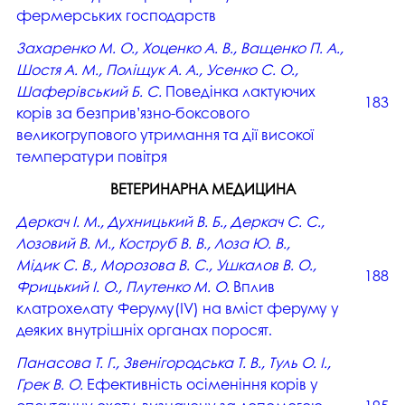
фермерських господарств
Захаренко М. О., Хоценко А. В., Ващенко П. А.,
Шостя А. М., Поліщук А. А., Усенко С. О.,
Шаферівський Б. С.
Поведінка лактуючих
183
корів за безприв’язно-боксового
великогрупового утримання та дії високої
температури повітря
ВЕТЕРИНАРНА МЕДИЦИНА
Деркач І. М., Духницький В. Б., Деркач С. С.,
Лозовий В. М., Коструб В. В., Лоза Ю. В.,
Мідик С. В., Морозова В. С., Ушкалов В. О.,
188
Фрицький І. О., Плутенко М. О.
Вплив
клатрохелату Феруму(IV) на вміст феруму у
деяких внутрішніх органах поросят.
Панасова Т. Г., Звенігородська Т. В., Туль О. І.,
Грек В. О.
Ефективність осіменіння корів у