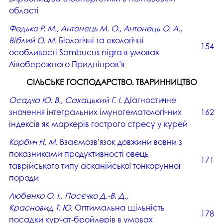
області
Федько Р. М., Антонець М. О., Антонець О. А.,
Віблий О. М.
Біологічні та екологічні
154
особливості Sambucus nigra в умовах
Лівобережного Придніпров’я
СІЛЬСЬКЕ ГОСПОДАРСТВО. ТВАРИННИЦТВО
Осадча Ю. В., Сахацький Г. І.
Діагностичне
значення інтегральних імуногематологічних
162
індексів як маркерів гострого стресу у курей
Корбич Н. М.
Взаємозв’язок довжини вовни з
показниками продуктивності овець
171
таврійського типу асканійської тонкорунної
породи
Любенко О. І., Пасєчко Д.-В. Д.,
Красновид Т. Ю.
Оптимальна щільність
178
посадки курчат-бройлерів в умовах