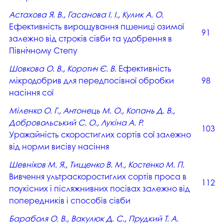
Астахова Я. В., Гасанова І. І., Кулик А. О.
Ефективність вирощування пшениці озимої
91
залежно від строків сівби та удобрення в
Північному Степу
Шовкова О. В., Коротич Є. В.
Ефективність
мікродобрив для передпосівної обробки
98
насіння сої
Міленко О. Г., Антонець М. О., Копань Д. В.,
Добровольський С. О., Лукіна А. Р.
103
Урожайність скоростиглих сортів сої залежно
від норми висіву насіння
Шевніков М. Я., Тищенко В. М., Костенко М. П.
Вивчення ультраскоростиглих сортів проса в
112
поукісних і післяжнивних посівах залежно від
попередників і способів сівби
Бараболя О. В., Вакулюк Д. С., Прудкий Т. А.