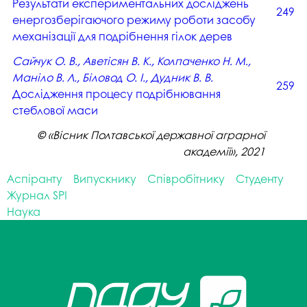
Результати експериментальних досліджень
249
енергозберігаючого режиму роботи засобу
механізації для подрібнення гілок дерев
Сайчук О. В., Аветісян В. К., Колпаченко Н. М.,
Маніло В. Л., Біловод О. І., Дудник В. В.
259
Дослідження процесу подрібнювання
стеблової маси
© «Вісник Полтавської державної аграрної
академії», 2021
Аспіранту
Випускнику
Співробітнику
Студенту
Журнал SPI
Наука