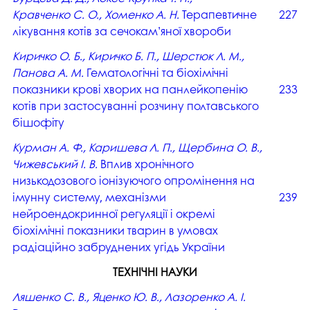
Кравченко С. О., Хоменко А. Н.
Терапевтичне
227
лікування котів за сечокам’яної хвороби
Киричко О. Б., Киричко Б. П., Шерстюк Л. М.,
Панова А. М.
Гематологічні та біохімічні
показники крові хворих на панлейкопенію
233
котів при застосуванні розчину полтавського
бішофіту
Курман А. Ф., Каришева Л. П., Щербина О. В.,
Чижевський І. В.
Вплив хронічного
низькодозового іонізуючого опромінення на
імунну систему, механізми
239
нейроендокринної регуляції і окремі
біохімічні показники тварин в умовах
радіаційно забруднених угідь України
ТЕХНІЧНІ НАУКИ
Ляшенко С. В., Яценко Ю. В., Лазоренко А. І.