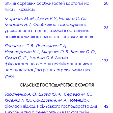
Вплив сортових особливостей картоплі на
120
якість і лежкість
Маренич М. М., Дяжук Р. У., Іванюта О. О.,
Мерезен Н. Л.
Особливості формування
126
урожайності пшениці озимої в органічних
посівах в умовах недостатнього зволоження
Поспєлов С. В., Поспєлова Г. Д.,
Нечипоренко Н. І., Міщенко О. В., Черняк О. О.,
Скляр С. С., Іванічко О. В.
Аналіз
133
фітопатогенного стану посівів соняшнику в
період вегетації за різних агрокліматичних
умов
СІЛЬСЬКЕ ГОСПОДАРСТВО. ЕКОЛОГІЯ
Тараненко А. О., Цьова Ю. А., Середа М. С.,
Кузенко Л. Ю., Солодовник М. A.
Потенціал
біомаси відходів сільського господарства для
142
виробництва біоенергетики в Полтавській