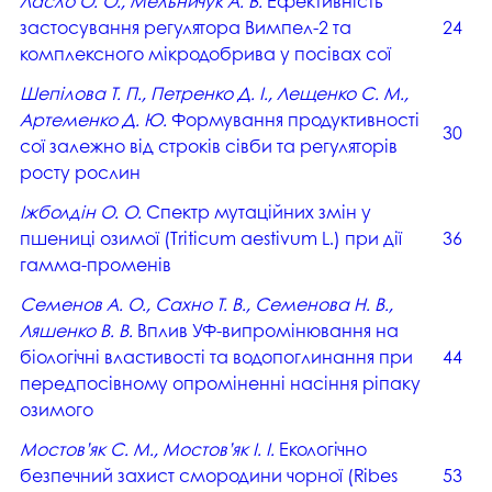
Ласло О. О., Мельничук А. В.
Ефективність
застосування регулятора Вимпел-2 та
24
комплексного мікродобрива у посівах сої
Шепілова Т. П., Петренко Д. І., Лещенко С. М.,
Артеменко Д. Ю.
Формування продуктивності
30
сої залежно від строків сівби та регуляторів
росту рослин
Іжболдін О. О.
Спектр мутаційних змін у
пшениці озимої (Triticum aestivum L.) при дії
36
гамма-променів
Семенов А. О., Сахно Т. В., Семенова Н. В.,
Ляшенко В. В.
Вплив УФ-випромінювання на
біологічні властивості та водопоглинання при
44
передпосівному опроміненні насіння ріпаку
озимого
Мостов’як С. М., Мостов’як І. І.
Екологічно
безпечний захист смородини чорної (Ribes
53