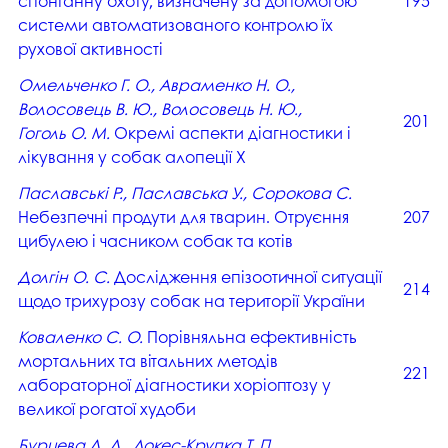
спонтанну охоту, визначену за допомогою
195
системи автоматизованого контролю їх
рухової активності
Омельченко Г. О., Авраменко Н. О.,
Волосовець В. Ю., Волосовець Н. Ю.,
201
Гоголь О. М.
Окремі аспекти діагностики і
лікування у собак алопеції Х
Паславські Р., Паславська У., Сорокова С.
Небезпечні продути для тварин. Отруєння
207
цибулею і часником собак та котів
Долгін О. С.
Дослідження епізоотичної ситуації
214
щодо трихурозу собак на території України
Коваленко С. О.
Порівняльна ефективність
мортальних та вітальних методів
221
лабораторної діагностики хоріоптозу у
великої рогатої худоби
Бурцева Д. Д., Локес-Крупка Т. П.,