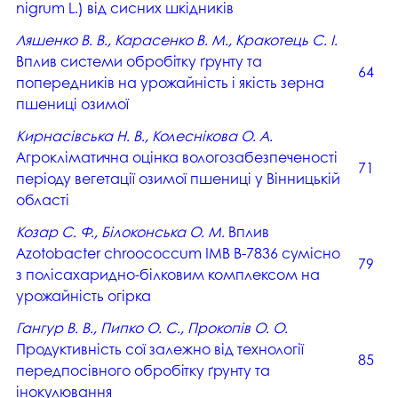
nigrum L.) від сисних шкідників
Ляшенко В. В., Карасенко В. М., Кракотець С. І.
Вплив системи обробітку ґрунту та
64
попередників на урожайність і якість зерна
пшениці озимої
Кирнасівська Н. В., Колеснікова О. А.
Агрокліматична оцінка вологозабезпеченості
71
періоду вегетації озимої пшениці у Вінницькій
області
Козар С. Ф., Білоконська О. М.
Вплив
Аzotobacter chroococcum IMB B-7836 сумісно
79
з полісахаридно-білковим комплексом на
урожайність огірка
Гангур В. В., Пипко О. С., Прокопів О. О.
Продуктивність сої залежно від технології
85
передпосівного обробітку ґрунту та
інокулювання