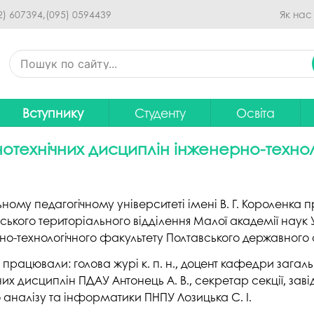
Перейти до основного
2) 607394,
(095) 0594439
Як нас
вмісту
Вступнику
Студенту
Освіта
Приймальна комісія
Дистанційне навчання
Освітні програ
В
отехнічних дисциплін інженерно-технол
Про спеціальності
Розклад занять
Вибір навчальн
рситету
Фінансова підтримка на
Рейтинг успішності студентів
Проєкти ОП дл
Ц
ному педагогічному університеті імені В. Г. Короленка п
навчання
итути
Оплата за навчання
Графік освітнь
вського територіального відділення Малої академії наук 
Підготовчі курси
С
ерно-технологічного факультету Полтавського державного
Практика
Положення про о
Зимовий вступ
працювали: голова журі к. п. н., доцент кафедри загал
Студентський Сенат
Громадське об
чних дисциплін ПДАУ Антонець А. В., секретар секції, за
Європейська освіта без ЗНО
університету
нормативних до
аналізу та інформатики ПНПУ Лозицька С. І.
Інформація для вступників
Студентська рада
Ліцензовані обс