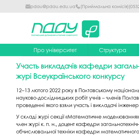
pdau@pdau.edu.ua
(Приймальна комісія)
(053
Про університет
Структура
Ректор
Наглядова рада
Участь викладачів кафедри загальн
Почесні професори
Ректорат
журі Всеукраїнського конкурсу
Досягнення
Вчена рада уніве
12–13 лютого 2022 року в Полтавському національ
Сталий розвиток
Факультети та інст
науково-дослідницьких робіт учнів – членів Полта
проведенні якого взяли участь і викладачі інжен
Політики університету
Кафедри
У складі журі секції «Математичне моделювання» 
Історія
Коледжі
член журі к. п. н., доцент кафедри загальнотехні
обчислювальної техніки кафедри математичного 
Гімн ПДАУ
Бібліотека