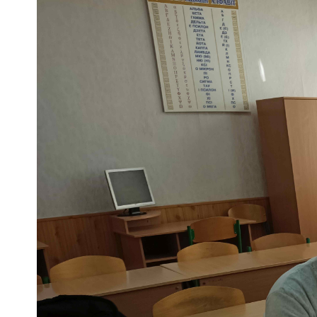
Музеї ПДАУ
Відділ маркетинг
Профспілка
Центр впроваджен
4.0
Асоціація випускників
Психологічна слу
3D тур по університету
Омбудсмен учасн
освітнього проце
Наші контакти
Студентське міст
Публічна інформація
Навчально-науков
Антикорупційна діяльність
Дорадча служба
Меморіал пам'яті