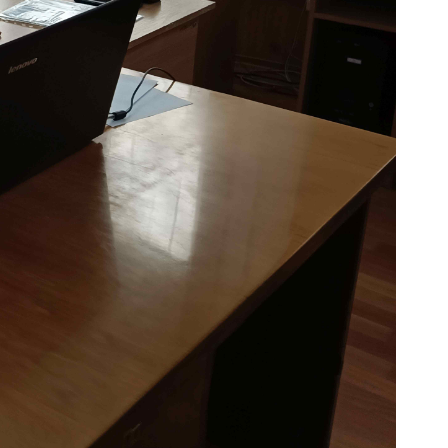
госпдоговірних робіт (послуг)