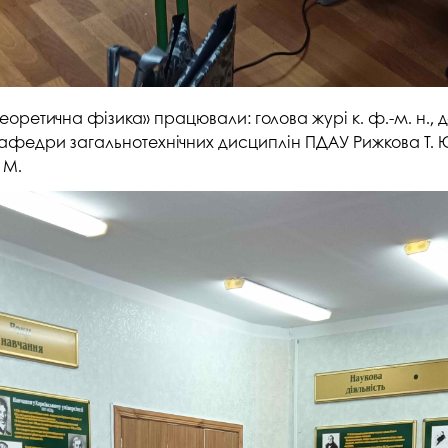
теоретична фізика» працювали: голова журі к. ф.-м. н.,
кафедри загальнотехнічних дисциплін ПДАУ Рижкова Т. Ю.
 М.