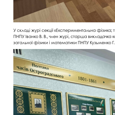
У складі журі секції «Експериментальна фізика; 
ПНПУ Іванко В. В., член журі, старша викладачка 
загальної фізики і математики ПНПУ Кузьменко Г.