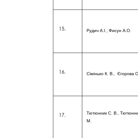
Рудич А.І., Фисун А.О.
Сімінько К. В., Єгорова О
Тютюнник С. В., Тютюнн
М.