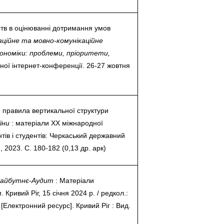
ств в оцінюванні дотримання умов
аційне та мовно-комунікаційне
ономіки: проблеми, пріоритети,
ної інтернет-конференції. 26-27 жовтня
 правила вертикальної структури
аїни
: матеріали ХХ міжнародної
тів і студентів: Черкаський державний
 2023. С. 180-182 (0,13 др. арк)
айбутнє-Аудит
: Матеріали
Кривий Ріг, 15 січня 2024 р. / редкол.:
 [Електронний ресурс]. Кривий Ріг : Вид.