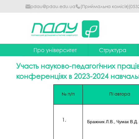
pdau@pdau.edu.ua
(Приймальна комісія)
(053
Про університет
Структура
Ректор
Наглядова рада
Участь науково-педагогічних праці
Почесні професори
Ректорат
конференціях в 2023-2024 навчаль
Досягнення
Вчена рада уніве
№ п/п
ПІ автора
Сталий розвиток
Факультети та інст
Політики університету
Кафедри
Історія
Коледжі
Бражник Л.В., Чумак В.Д.
Гімн ПДАУ
Бібліотека