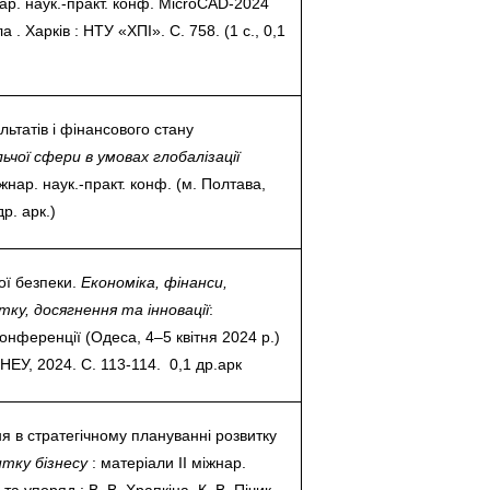
нар. наук.-практ. конф. MicroCAD-2024
а . Харків : НТУ «ХПІ». С. 758. (1 с., 0,1
льтатів і фінансового стану
ої сфери в умовах глобалізації
жнар. наук.-практ. конф. (м. Полтава,
др. арк.)
ої безпеки.
Економіка, фінанси,
ку, досягнення та інновації
:
онференції (Одеса, 4–5 квітня 2024 р.)
ОНЕУ, 2024. С. 113-114. 0,1 др.арк
я в стратегічному плануванні розвитку
тку бізнесу
: матеріали ІІ міжнар.
. та упоряд.: В. В. Храпкіна, К. В. Пічик.