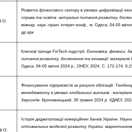
студентського містечка
у
Вступні випробування 2026
Академічна доб
Розвиток фінансового сектору в умовах цифровізації еко
Волонтерський центр "ПУЛЬС"
ня індустрії
справа та освіта: актуальні питання розвитку, досягн
E
Неформальна 
В.О.
міжнар. наук.-практ. інтерет-конф., м. Одеса, 04-05 квітн
Студентське життя
освіта
жба
др.арк
Підрозділ з організації виховної
Опитування
та іміджевої діяльності
иків
су
Академічна моб
Ключові тренди FinTech-індустрії.
Економіка, фінанси, б
Спорт
питання розвитку, досягнення та інновації
: матеріали 
ечко ПДАУ
Акредитація
Працевлаштування
Одеса, 04-05 квітня 2024 р., ОНЕУ, 2024. С. 172-174. 0,1
і центри
Якість освіти, р
Відділ практики і сприяння
освіти
працевлаштуванню
Фінансування підприємств за рахунок облігацій.
Тенденц
Відділ монітори
Скринька довіри
якості освіти
.
менеджменту в умовах глобальних викликів
: матеріали 
Херсон/м. Кропивницький, 30 травня 2024 р. ХДАЕУ, 2024
Острівець Прог
Історія диджиталізації комерційних банків України.
Науко
оптимальних моделей розвитку України: маркетингови
й О.