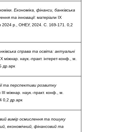
напряму Жан Моне: SuTCom
Аспірантура і докторантура
рочесність
номіки.
Економіка, фінанси, банківська
UniClaD: Erasmus+KA2 /
Наукові підрозділи
ення та інновації
: матеріали ІХ
xpertise Center «MILK LOCAL
(лабораторії, центри)
/ Інформальна
PRODUCT»
я 2024 р., ОНЕУ, 2024. С. 169-171. 0,2
Офіс міжнародного
наукового амбасадора
Добровільні громадські
ільність
об’єднання з питань науки
анківська справа та освіта: актуальні
ІХ міжнар. наук.-практ. інтерет-конф., м.
Спеціалізована вчена рада
5 др.арк
ада з якості вищої
Наукові праці
Наукометричні бази
ії та перспективи розвитку
нгу та забезпечення
ІІІ міжнар. наук.-практ. конф., м.
Фахові журнали
 0,2 др.арк
ресильності ПДАУ
Міжнародні проєкти
Науково-технічні заходи
вий вимір осмислення та пошуку
й, економічний, фінансовий та
Інформація щодо виконання