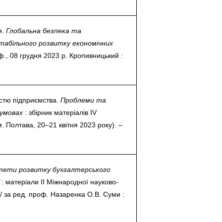
я.
Глобальна безпека та
табільного розвитку економічних
ф., 08 грудня 2023 р. Кропивницький :
істю підприємства.
Проблеми та
 умовах
: збірник матеріалів ІV
. Полтава, 20–21 квітня 2023 року). –
тети розвитку бухгалтерського
ї
: матеріали ІІ Міжнародної науково-
/ за ред. проф. Назаренка О.В. Суми :