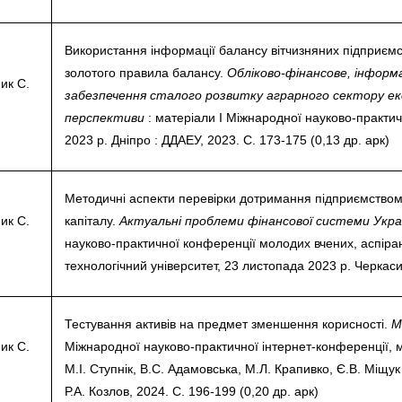
Використання інформації балансу вітчизняних підприєм
золотого правила балансу.
Обліково-фінансове, інформ
ик С.
забезпечення сталого розвитку аграрного сектору ек
перспективи
: матеріали І Міжнародної науково-практич
2023 р. Дніпро : ДДАЕУ, 2023. С. 173-175 (0,13 др. арк)
Методичні аспекти перевірки дотримання підприємством
ик С.
капіталу.
Актуальні проблеми фінансової системи Укр
науково-практичної конференції молодих вчених, аспіран
технологічний університет, 23 листопада 2023 р. Черкаси,
Тестування активів на предмет зменшення корисності.
М
ик С.
Міжнародної науково-практичної інтернет-конференції, м. 
М.І. Ступнік, В.С. Адамовська, М.Л. Крапивко, Є.В. Міщук
Р.А. Козлов, 2024. С. 196-199 (0,20 др. арк)