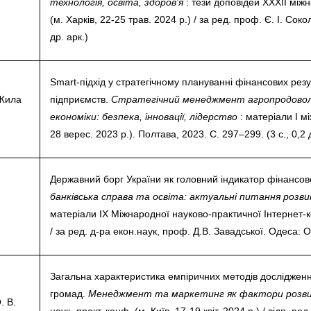
технологія, освіта, здоров’я
: тези доповідей ХXХІІ між
(м. Харків, 22-25 трав. 2024 р.) / за ред. проф. Є. І. Сокол
др. арк.)
Smart-підхід у стратегічному плануванні фінансових резу
 Жила
підприємств.
Стратегічний менеджмент агропродовольч
економіки: безпека, інновації, лідерство
: матеріали І мі
28 верес. 2023 р.). Полтава, 2023. C. 297–299. (3 с., 0,2 
Державний борг України як головний індикатор фінансов
банківська справа та освіта: актуальні питання розвит
матеріали IX Міжнародної науково-практичної Інтернет-к
/ за ред. д-ра екон.наук, проф. Д.В. Завадської. Одеса: 
Загальна характеристика емпіричних методів дослідженн
громад.
Менеджмент та маркетинг як фактори розви
. В.
наук.-практ. конф. (м. Київ, 17-19 квіт. 2024 р.) / відп. ред