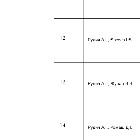
Рудич А.І., Євсеєв І.Є.
Рудич А.І., Жупан В.В.
Рудич А.І., Ромаш Д.І.