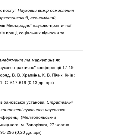
х послуг.
Науковий вимір осмислення
ркетинговий, економічний,
алів Міжнародної науково-практичної
мія праці, соціальних відносин та
енеджмент та маркетинг як
науково-практичної конференції 17-19
ряд. В. В. Храпкіна, К. В. Пічик. Київ :
. С. 617-619 (0,13 др. арк)
ів банківської установи.
Стратегічні
 контексті сучасного наукового
онференції (Мелітопольський
ьницького, м. Запоріжжя, 27 жовтня
91-296 (0,20 др. арк)