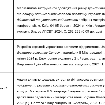
Маркетингові інструменти дослідження ринку туристични
та пошуку оптимальних моделей розвитку України: ма
фінансовий та управлінський аспекти
: збірник матері
конференції, м. Київ, 04-05 березня 2024 р. Київ : Акаде
туризму, Вид-во АПСВТ, 2024. С. 262-263 (0,09 др. арк)
Розробка стратегії управління активами підприємства.
М
фактори розвитку бізнесу
: матеріали ІІ Міжнародної 
квітня 2024 р. Електронне видання у 2 т. / відп. ред. та упо
Видавничий дім «Києво-могилянська академія», 2024. Т. 1
Аналіз динаміки доходів, витрат та фінансових результат
пріоритети розвитку соціально-економічних систем у
ик С.
виміру
: Матеріали ІІ Міжнародної науково-практичної к
державний педагогічний університет імені Богдана Хмел
2023 р.). Полтава : Видавництво ПП «Астрая», 2023. С. 2