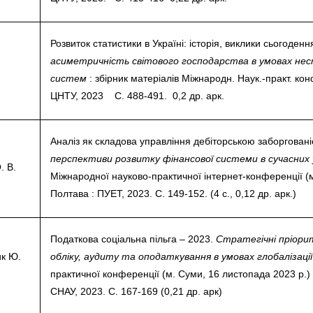
Розвиток статистики в Україні: історія, виклики сьогоденн
асиметричність світового господарства в умовах нес
систем
: збірник матеріалів Міжнародн. Наук.-практ. кон
ЦНТУ, 2023 С. 488-491. 0,2 др. арк.
Аналіз як складова управління дебіторською заборгован
перспективи розвитку фінансової системи в сучасних
. В.
Міжнародної науково-практичної інтернет-конференції (м
Полтава : ПУЕТ, 2023. С. 149-152. (4 с., 0,12 др. арк.)
Податкова соціальна пільга – 2023.
Стратегічні пріори
ик Ю.
обліку, аудиту та оподаткування в умовах глобалізаці
практичної конференції (м. Суми, 16 листопада 2023 р.) 
СНАУ, 2023. С. 167-169 (0,21 др. арк)