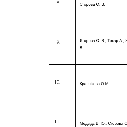
Єгорова О. В.
Єгорова О. В., Токар А.,
В.
Краснікова О.М.
Медвідь В. Ю., Єгорова О