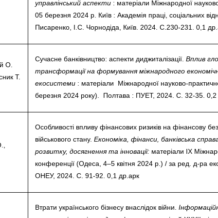
управлінський аспекти
: матеріали Міжнародної науково-
05 березня 2024 р. Київ : Академія праці, соціальних відн
Писаренко, І.С. Чорнодіда, Київ. 2024. С.230-231. 0,1 др
Сучасне банківництво: аспекти диджиталізації.
Вплив гло
й О.
трансформації на формування міжнародного економічн
сник Т.
екосистеми
: матеріали Міжнародної науково-практично
березня 2024 року). Полтава : ПУЕТ, 2024. С. 32-35. 0,2
Особливості впливу фінансових ризиків на фінансову без
військового стану.
Економіка, фінанси, банківська спра
.,
розвитку, досягнення та інновації:
матеріали IX Міжнаро
конференції (Одеса, 4–5 квітня 2024 р.) / за ред. д-ра ек
ОНЕУ, 2024. С. 91-92. 0,1 др.арк
Втрати українського бізнесу внаслідок війни.
Інформаційн