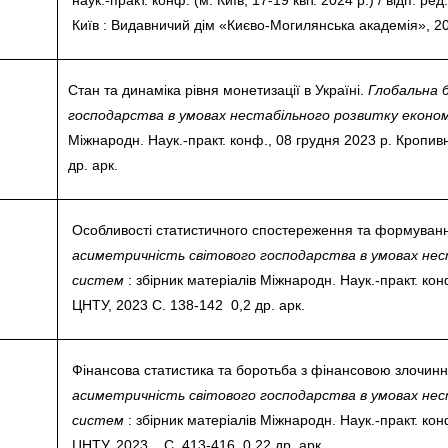
Київ : Видавничий дім «Києво-Могилянська академія», 2024.
Стан та динаміка рівня монетизації в Україні.
Глобальна 
господарства в умовах нестабільного розвитку еконо
Міжнародн. Наук.-практ. конф., 08 грудня 2023 р. Кропив
др. арк.
Особливості статистичного спостереження та формуван
асиметричність світового господарства в умовах нес
систем
: збірник матеріалів Міжнародн. Наук.-практ. кон
ЦНТУ, 2023 С. 138-142 0,2 др. арк.
Фінансова статистика та боротьба з фінансовою злочинн
асиметричність світового господарства в умовах нес
систем
: збірник матеріалів Міжнародн. Наук.-практ. кон
ЦНТУ, 2023. С. 413-416 0,22 др. арк.