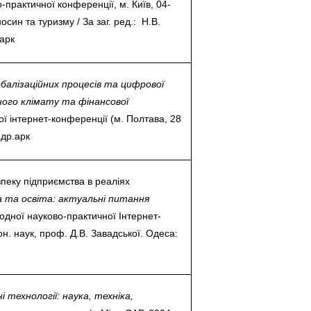
госпдоговірних робіт (послуг)
практичної конференції, м. Київ, 04-
осин та туризму / За заг. ред.: Н.В.
.арк
балізаційних процесів та цифрової
ого клімату та фінансової
ї інтернет-конференції (м. Полтава, 28
 др.арк
пеку підприємства в реаліях
ва та освіта: актуальні питання
дної науково-практичної Інтернет-
он. наук, проф. Д.В. Завадської. Одеса:
і технології: наука, техніка,