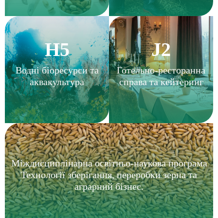
H5
J2
Водні біоресурси та
Готельно-ресторанна
аквакультура
справа та кейтеринг
Міждисциплінарна освітньо-наукова програма
Технології зберігання, переробки зерна та
аграрний бізнес.