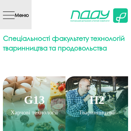
Перейти до основного
вмісту
Меню
Спеціальності факультету технологій
тваринництва та продовольства
G13
H2
Харчові технології
Тваринництво