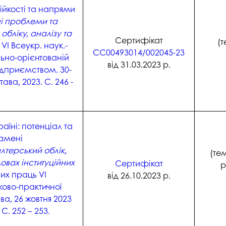
ійкості та напрями
ні проблеми та
обліку, аналізу та
Сертифікат
(т
 VI Всеукр. наук.-
СС00493014/002045-23
льно-орієнтованій
від 31.03.2023 р.
ідприємством. 30-
ава, 2023. С. 246 -
аїні: потенціал та
камені
лтерський облік,
(те
мовах інституційних
Сертифікат
р
вих праць VI
від 26.10.2023 р.
ково-практичної
ва, 26 жовтня 2023
 С. 252 – 253.