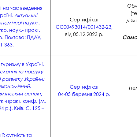
студентського містечка
у
Обл
і на час введення
Вступні випробування 2026
Академічна доб
(т
раїні.
Актуальні
Волонтерський центр "ПУЛЬС"
ня індустрії
E
Сертифікат
діял
Неформальна 
ономічної науки
;
СС00493014/001432-23,
Студентське життя
освіта
кр. наук.- практ.
жба
від 05.12.2023 р.
р. Полтава: ПДАУ,
Самос
Підрозділ з організації виховної
Опитування
та іміджевої діяльності
1-363.
иків
су
Академічна моб
Спорт
ечко ПДАУ
Акредитація
туризму в Україні.
Працевлаштування
слення та пошуку
і центри
Якість освіти, р
розвитку України:
Відділ практики і сприяння
освіти
працевлаштуванню
економічний,
Сертифікат
(те
Відділ монітори
лінський аспект;
04-05 березня 2024 р.
Скринька довіри
якості освіти
к.-практ. конф. (м.
Острівець Прог
 р.). Київ. С. 125 –
ї: сутність та