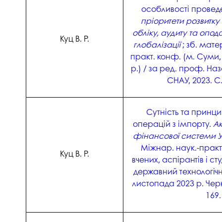
особливості провед
пріоритети розвитку
обліку, аудиту та опод
Куц В. Р.
глобалізації
; зб. матер
практ. конф. (м. Суми,
р.) / за ред. проф. На
СНАУ, 2023. С.
Сутність та принц
операцій з імпорту.
А
фінансової системи У
Міжнар. наук.-практ
Куц В. Р.
вчених, аспірантів і ст
державний технологічн
листопада 2023 р. Черк
169.