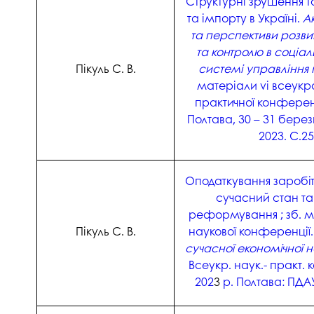
Структурні зрушення т
та імпорту в Україні.
А
та перспективи розвит
та контролю в соціал
Пікуль С. В.
системі управління
матеріали vі всеукра
практичної конференц
Полтава, 30 – 31 берез
2023. С.25
Оподаткування заробітн
сучасний стан т
реформування ; зб. ма
Пікуль С. В.
наукової конференції
сучасної економічної 
Всеукр. наук.- практ. 
202
3
р. Полтава: ПДАУ