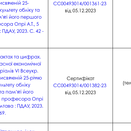
исвяченій 25-
СС00493014/001361-23
ультету обліку та
від 05.12.2023
’яті його першого
сора Опрі А.Т., 5
 ПДАУ, 2023. С. 42 -
фактах та цифрах.
асної економічної
ріалів VІ Всеукр.
исвяченій 25-річчю
Сертифікат
(те
ьтету обліку
СС00493014/001382-23
а пам’яті його
від 05.12.2023
., професора Опрі
Полтава : ПДАУ, 2023.
69.