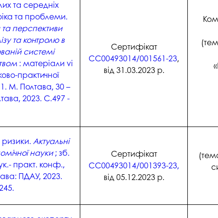
их та середніх
іка та проблеми.
Ком
 та перспективи
ізу та контролю в
(тем
Сертифікат
ваній системі
СС00493014/001561-23
,
твом
: матеріали vі
«
від 31.03.2023 р.
ково-практичної
. М. Полтава, 30 –
тава, 2023. С.497 -
а ризики.
Актуальні
омічної науки
; зб.
Сертифікат
(тем
к.- практ. конф.,
СС00493014/001393-23,
с
тава: ПДАУ, 2023.
від 05.12.2023 р.
 245.