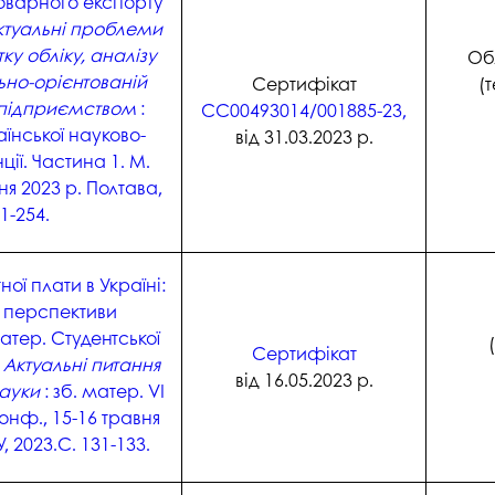
оварного експорту
ктуальні проблеми
ку обліку, аналізу
Обл
ьно-орієнтованій
Сертифікат
(
 підприємством
:
СС00493014/001885-23,
їнської науково-
від 31.03.2023 р.
ії. Частина 1. М.
ня 2023 р. Полтава,
1-254.
ої плати в Україні:
а перспективи
тер. Студентської
Сертифікат
.
Актуальні питання
від 16.05.2023 р.
науки
: зб. матер. VІ
конф., 15-16 травня
, 2023.С. 131-133.