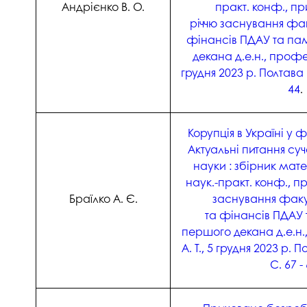
Андрієнко В. О.
практ. конф., пр
річчю заснування фак
фінансів ПДАУ та пам
декана д.е.н., профе
грудня 2023 р. Полтава :
44
.
Корупція в Україні у 
Актуальні питання суч
науки : збірник мате
наук.-практ. конф., пр
Браїлко А. Є.
заснування факул
та фінансів ПДАУ т
першого декана д.е.н
А. Т., 5 грудня 2023 р. 
С. 67 - 