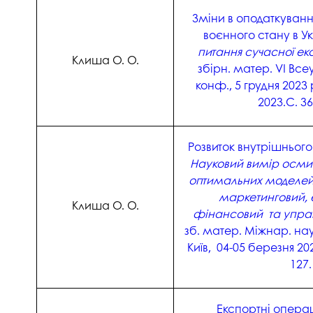
Музеї ПДАУ
Відділ маркетинг
Зміни в оподаткуванн
воєнного стану в Ук
Профспілка
Центр впроваджен
4.0
питання сучасної ек
Клиша О. О.
Асоціація випускників
збірн. матер. VІ Всеу
Психологічна слу
конф., 5 грудня 2023 
3D тур по університету
2023.С. 36
Омбудсмен учасн
освітнього проце
Наші контакти
Студентське міст
Публічна інформація
Розвиток внутрішнього 
Науковий вимір осми
Навчально-науков
Антикорупційна діяльність
оптимальних моделей 
Дорадча служба
маркетинговий, 
Меморіал пам'яті
Клиша О. О.
фінансовий та управ
зб. матер. Міжнар. нау
Київ, 04-05 березня 2024
127.
Експортні операці