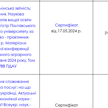
нська звітність:
ення. Наукова
чів вищої освіти
Сертифікат
гістр Полтавського
від 17.05.2024 р.
 університету за
(
о - практичних
 р. Матеріали
вої конференції
вного аграрного
авня 2024 року. Том
 РВВ ПДАУ
ння споживання
а послуг: на що
країнці. Актуальні
номічної науки :
І Всеукр. наук.-
Сертифікат