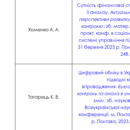
Сутність фінансової ст
її аналізу.
Актуаль
перспективи розвитку 
контролю
; зб. матер.
Хоменко А. А.
практ. конф. в соціа
системі управління п
31 березня 2023 р. Полт
248.
Цифровий обліку в Укр
підводні 
впровадження.
Бухга
контроль та аналіз в у
Татарець К. В.
змін
: зб. науко
Всеукраїнської нау
конференції. м. Полта
р. Полтава, 2023.