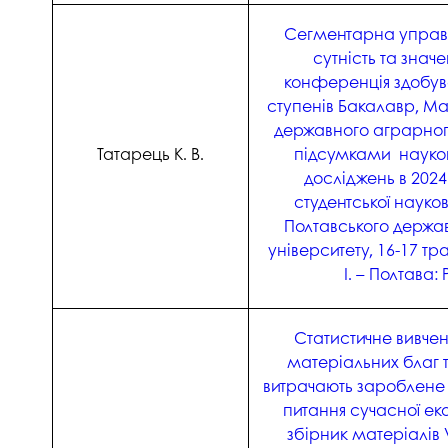
Сегментарна управлі
сутність та знач
конференція здобува
ступенів Бакалавр, Ма
державного аграрного
Татарець К. В.
підсумками науков
досліджень в 2024
студентської науко
Полтавського держа
університету, 16-17 тр
І. – Полтава:
Статистичне вивче
матеріальних благ т
витрачають зароблене у
питання сучасної еко
збірник матеріалів V