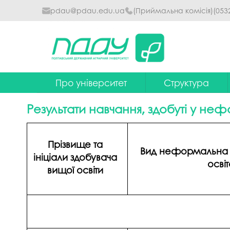
pdau@pdau.edu.ua
(Приймальна комісія)
(053
Про університет
Структура
Ректор
Наглядова рада
Результати навчання, здобуті у не
Почесні професори
Ректорат
Досягнення
Вчена рада уніве
Прізвище та
Вид неформальна 
ініціали здобувача
Сталий розвиток
Факультети та інст
осві
вищої освіти
Політики університету
Кафедри
Історія
Коледжі
Гімн ПДАУ
Бібліотека