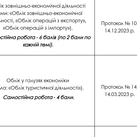
напряму Жан Моне: SuTCom
Аспірантура і докторантура
ік зовнішньо-економічної діяльності
рочесність
еми: «Облік зовнішньо-економічної
UniClaD: Erasmus+KA2 /
Наукові підрозділи
xpertise Center «MILK LOCAL
(лабораторії, центри)
ьності, «Облік операцій з експорту»,
/ Інформальна
Протокол № 10
PRODUCT»
«Облік операцій з імпорту»).
14.12.2023 р.
Офіс міжнародного
наукового амбасадора
тійна робота - 6 балів (по 2 бали по
кожній темі).
Добровільні громадські
ільність
об’єднання з питань науки
Спеціалізована вчена рада
ада з якості вищої
Наукові праці
Облік у галузях економіки
Протокол № 14
ма: «Облік туристичної діяльності»).
Наукометричні бази
нгу та забезпечення
14.03.2023 р.
Самостійна робота
-
4 бали.
Фахові журнали
ресильності ПДАУ
Міжнародні проєкти
Науково-технічні заходи
Інформація щодо виконання