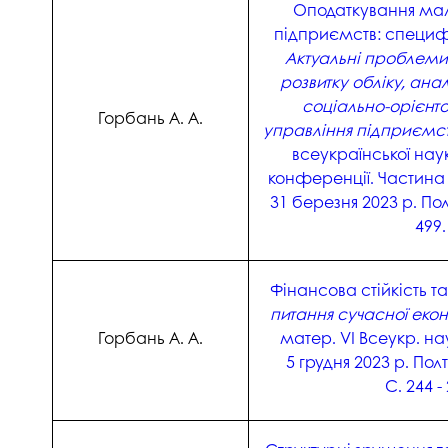
Оподаткування мал
підприємств: специф
Актуальні проблеми
розвитку обліку, анал
соціально-орієнто
Горбань А. А.
управління підприємс
всеукраїнської нау
конференції. Частина 1
31 березня 2023 р. Пол
499.
Фінансова стійкість т
питання сучасної екон
Горбань А. А.
матер. VІ Всеукр. нау
5 грудня 2023 р. Пол
С. 244 -