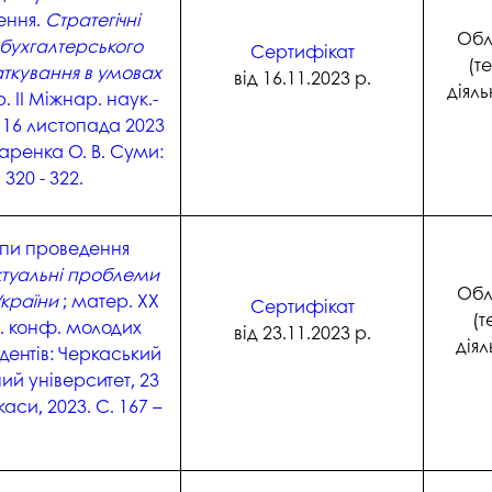
ення.
Стратегічні
Обл
 бухгалтерського
Сертифікат
(т
аткування в умовах
від 16.11.2023 р.
діяль
. II Міжнар. наук.-
 16 листопада 2023
заренка О. В. Суми:
 320 - 322.
ипи проведення
ктуальні проблеми
Обл
країни
; матер. XХ
Сертифікат
(т
. конф. молодих
від 23.11.2023 р.
діял
удентів: Черкаський
ий університет, 23
аси, 2023. С. 167 –