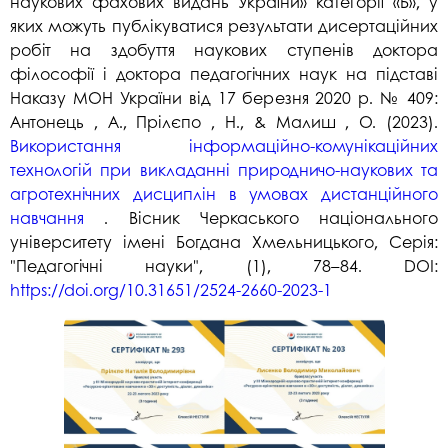
наукових фахових видань України» категорії «Б», у
яких можуть публікуватися результати дисертаційних
робіт на здобуття наукових ступенів доктора
філософії і доктора педагогічних наук на підставі
Наказу МОН України від 17 березня 2020 р. № 409:
Антонець , А., Прілєпо , Н., & Малиш , О. (2023).
Використання інформаційно-комунікаційних
технологій при викладанні природничо-наукових та
агротехнічних дисциплін в умовах дистанційного
навчання
. Вісник Черкаського національного
університету імені Богдана Хмельницького, Серія:
"Педагогічні науки", (1), 78–84. DOI:
https://doi.org/10.31651/2524-2660-2023-1