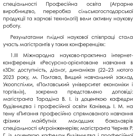
спеціальності Професійна освіта (Аграрне
виробництво, переробка сільськогосподарської
продукції та харчові технології) вели активну наукову
роботу.
Результатами плідної наукової співпраці стала
участь магістрантів у таких конференціях:
1.ІІІ Міжнародна науково-практична інтернет-
конференція «Ресурсно-орієнтоване навчання в
«3D»: доступність, діалог, динаміка» (22–23 лютого
2023 року, м. Полтава, Вищий навчальний заклад
Укоопспілки, «Полтавський університет економіки і
торгівлі»), зокрема представлено доповіді:
магістранта Тарадіна В. І. із доценткою кафедри
будівництва і професійної освіти Канівець І. М. на
тему «Питання професійно спрямованого навчання
фізики майбутніх молодших бакалаврів
спеціальності «Агроінженерія»; магістранта Чернях Р.
Г. із доценткою кафедри будівництва і професійної