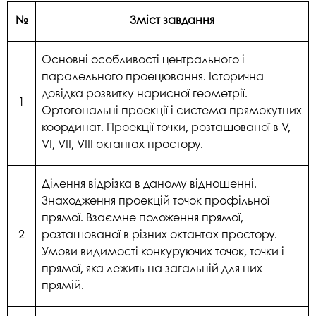
№
Зміст завдання
Основні особливості центрального і
паралельного проецювання. Історична
довідка розвитку нарисної геометрії.
1
Ортогональні проекції і система прямокутних
координат. Проекції точки, розташованої в V,
VI, VII, VIII октантах простору.
Ділення відрізка в даному відношенні.
Знаходження проекцій точок профільної
прямої. Взаємне положення прямої,
2
розташованої в різних октантах простору.
Умови видимості конкуруючих точок, точки і
прямої, яка лежить на загальній для них
прямій.