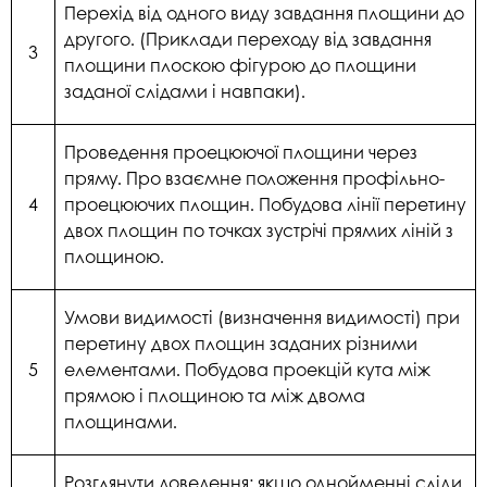
Перехід від одного виду завдання площини до
другого. (Приклади переходу від завдання
3
площини плоскою фігурою до площини
заданої слідами і навпаки).
Проведення проецюючої площини через
пряму. Про взаємне положення профільно-
4
проецюючих площин. Побудова лінії перетину
двох площин по точках зустрічі прямих ліній з
площиною.
Умови видимості (визначення видимості) при
перетину двох площин заданих різними
5
елементами. Побудова проекцій кута між
прямою і площиною та між двома
площинами.
Розглянути доведення: якщо однойменні сліди