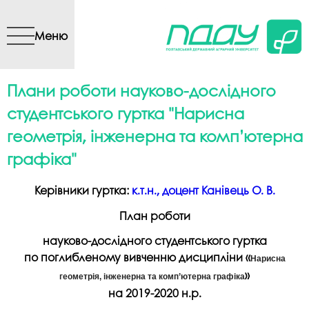
Перейти до основного
вмісту
Меню
Плани роботи науково-дослідного
студентського гуртка "Нарисна
геометрія, інженерна та комп’ютерна
графіка"
Керівники гуртка:
к.т.н., доцент Канівець О. В.
План роботи
науково-дослідного студентського гуртка
по поглибленому вивченню дисципліни «
Нарисна
»
геометрія, інженерна та комп’ютерна графіка
на 2019-2020 н.р.