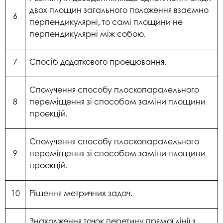
двох площин загального положення взаємно
6
перпендикулярні, то самі площини не
перпендикулярні між собою.
7
Спосіб додаткового проецювання.
Сполучення способу плоскопаралельного
8
переміщення зі способом заміни площини
проекцій.
Сполучення способу плоскопаралельного
9
переміщення зі способом заміни площини
проекцій.
10
Рішення метричних задач.
Знаходження точок перетину прямої лінії з