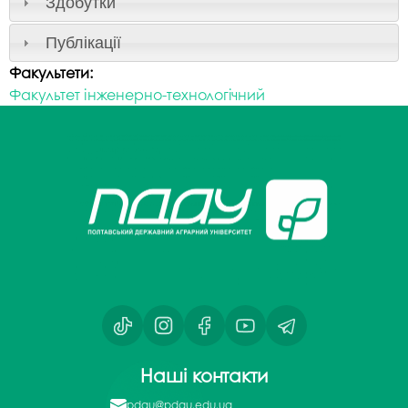
Здобутки
Публікації
Факультети:
Факультет інженерно-технологічний
Наші контакти
pdau@pdau.edu.ua