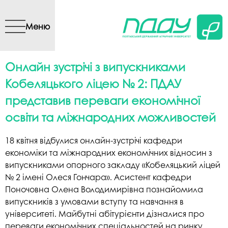
Перейти до основного
вмісту
Меню
Онлайн зустрічі з випускниками
Кобеляцького ліцею № 2: ПДАУ
представив переваги економічної
освіти та міжнародних можливостей
18 квітня відбулися онлайн-зустрічі кафедри
економіки та міжнародних економічних відносин з
випускниками опорного закладу «Кобеляцький ліцей
№ 2 імені Олеся Гончара». Асистент кафедри
Поночовна Олена Володимирівна познайомила
випускників з умовами вступу та навчання в
університеті. Майбутні абітурієнти дізналися про
переваги економічних спеціальностей на ринку