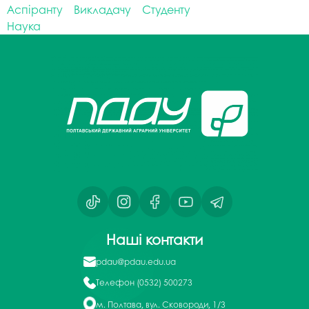
Аспіранту
Викладачу
Студенту
Наука
Наші контакти
pdau@pdau.edu.ua
Телефон
(0532) 500273
м. Полтава, вул. Сковороди, 1/3