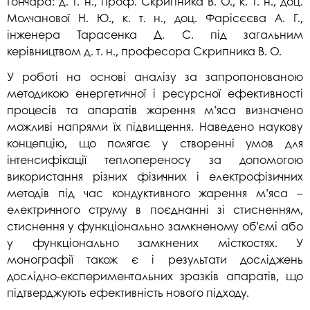
Гончара: д. т. н., проф. Скрипника В. О., к. т. н., доц.
Молчанової Н. Ю., к. т. н., доц. Фарісєєва А. Г.,
інженера Тарасенка Д. С. під загальним
керівництвом д. т. н., професора Скрипника В. О.
У роботі на основі аналізу за запропонованою
методикою енергетичної і ресурсної ефективності
процесів та апаратів жарення м’яса визначено
можливі напрями їх підвищення. Наведено наукову
концепцію, що полягає у створенні умов для
інтенсифікації теплопереносу за допомогою
використання різних фізичних і електрофізичних
методів під час кондуктивного жарення м’яса –
електричного струму в поєднанні зі стисненням,
стиснення у функціонально замкненому об’ємі або
у функціонально замкнених місткостях. У
монографії також є і результати досліджень
дослідно-експериментальних зразків апаратів, що
підтверджують ефективність нового підходу.