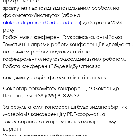
прикріпленого
зразку тези доповіді відповідальним особам на
факультетах/інститутах (або на
oleksandr.petrash@pdau.edu.ua
) до 3 травня 2024
року.
Робочі мови конференції: українська, англійська.
Тематичні напрями роботи конференції відповідають
напрямам роботи наукових шкіл та
кафедральним науково-дослідницьким роботам.
Робота конференції буде відбуватися за
секціями у розрізі факультетів та інститутів.
Секретар оргкомітету конференції: Олександр
Петраш, тел. +38 (099) 918 65 32
За результатами конференції буде видано збірник
матеріалів конференції у PDF-форматі, а
також сертифікати про участь в електронному
варіанті.
Участь у конференції безкоштовна.