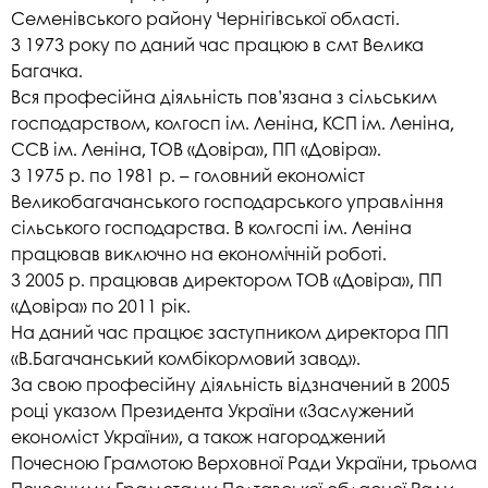
Семенівського району Чернігівської області.
З 1973 року по даний час працюю в смт Велика
Багачка.
Вся професійна діяльність пов’язана з сільським
господарством, колгосп ім. Леніна, КСП ім. Леніна,
ССВ ім. Леніна, ТОВ «Довіра», ПП «Довіра».
З 1975 р. по 1981 р. – головний економіст
Великобагачанського господарського управління
сільського господарства. В колгоспі ім. Леніна
працював виключно на економічній роботі.
З 2005 р. працював директором ТОВ «Довіра», ПП
«Довіра» по 2011 рік.
На даний час працює заступником директора ПП
«В.Багачанський комбікормовий завод».
За свою професійну діяльність відзначений в 2005
році указом Президента України «Заслужений
економіст України», а також нагороджений
Почесною Грамотою Верховної Ради України, трьома