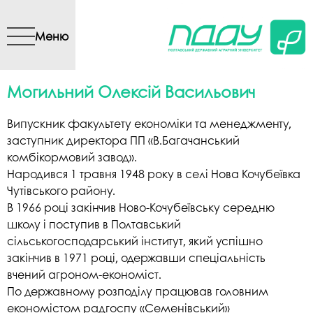
Перейти до основного
вмісту
Меню
Могильний Олексій Васильович
Випускник факультету економіки та менеджменту,
заступник директора ПП «В.Багачанський
комбікормовий завод».
Народився 1 травня 1948 року в селі Нова Кочубеївка
Чутівського району.
В 1966 році закінчив Ново-Кочубеївську середню
школу і поступив в Полтавський
сільськогосподарський інститут, який успішно
закінчив в 1971 році, одержавши спеціальність
вчений агроном-економіст.
По державному розподілу працював головним
економістом радгоспу «Семенівський»