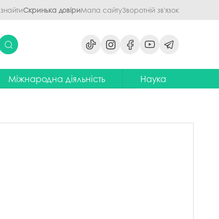
 знайти
Скринька довіри
Мапа сайту
Зворотній зв'язок
Міжнародна діяльність
Наука
ми
ідділ міжнародних зв'язків
Наукова діяльність ПДАУ
их дисциплін
Центр міжнародної освіти
Напрями наукової діяльності -
наукові школи
я обговорення
ентр європейської освіти та
іноземних мов
ЦККНО
ого процесу
тратегія інтернаціоналізації
Стартап-школа «ПроБізнес»
ПДАУ до 2030 року
світню діяльність
Інформаційно-
Паралельний європейський
консультаційний центр
говорення
диплом. Навчання в Польші
міжнародного методичного
кументів
забезпечення
Проєкт програми Еразмус+,
яги