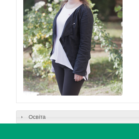
Музеї ПДАУ
Відділ маркетинг
Профспілка
Центр впроваджен
4.0
Асоціація випускників
Психологічна слу
3D тур по університету
Омбудсмен учасн
освітнього проце
Наші контакти
Студентське міст
Публічна інформація
Навчально-науков
Антикорупційна діяльність
Дорадча служба
Меморіал пам'яті
Освіта