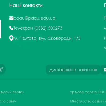
Наші контакти
pdau@pdau.edu.ua
Телефон
(0532) 500273
м
(
м. Полтава, вул. Сковороди, 1/3
Дистанційне навчання
ядовий портал
Урядова "гаряча лінія"
апа сайту
Міністерство освіти і