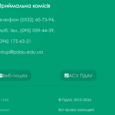
госпдоговірних робіт (послуг)
Приймальна комісія
Телефон
(0532) 60-73-94,
об. тел. (095) 059-44-39,
096) 175-63-21
vstup@pdau.edu.ua
Веб-пошта
АСУ ПДАУ
 1545
© ПДАУ,
2010-
2026
 науки
Всі права захищені