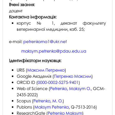
Вчені звання:
доцент
Контактна інформація:
корпус № 1, деканат факультету
ветеринарної медицини, каб. 25;
e-mail:
petrenkoma1@ukr.net
maksym.petrenko@pdau.edu.ua
Ідентифікатори науковця:
URIS (
Максим Петренко
)
Google Академія (
Петренко Максим
)
ORCID ID (
0000-0002-5275-9401
)
Web of Science (
Petrenko, Maksym O.
, GCM-
2435-2022)
Scopus (
Petrenko, M. O.
)
Publons (
Maksym Petrenko
, Q-7513-2016)
ResearchGate (
Petrenko Maksym
)