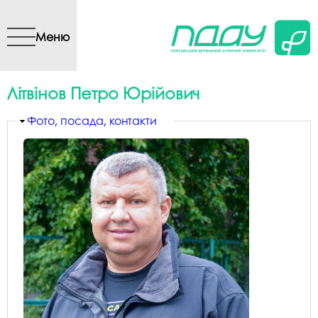
Перейти до основного
вмісту
Меню
Літвінов Петро Юрійович
Приховати
Фото, посада, контакти