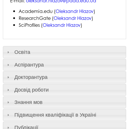
E-mail:
oleksandr.hlazov@pdaa.edu.ua
Academia.edu (
Oleksandr Hlazov
)
ResearchGate (
Oleksandr Hlazov
)
SciProfiles (
Oleksandr Hlazov
)
Освіта
Аспірантура
Докторантура
Досвід роботи
Знання мов
Підвищення кваліфікації в Україні
Публікації