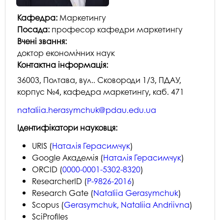
Кафедра:
Маркетингу
Посада:
професор кафедри маркетингу
Вчені звання:
доктор економічних наук
Контактна інформація:
36003, Полтава, вул.. Сковороди 1/3, ПДАУ,
корпус №4, кафедра маркетингу, каб. 471
nataliia.herasymchuk@pdau.edu.ua
Ідентифікатори науковця:
URIS (
Наталія Герасимчук
)
Google Академія (
Наталія Герасимчук
)
ORCID (
0000-0001-5302-8320
)
ResearcherID (
P-9826-2016
)
Research Gate (
Nataliia Gerasymchuk
)
Scopus (
Gerasymchuk, Nataliia Andriivna
)
SciProfiles