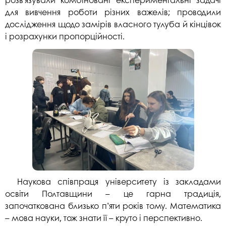
для вивчення роботи різних важелів; проводили
дослідження щодо замірів власного тулуба й кінцівок
і розрахунки пропорційності.
Наукова співпраця університету із закладами
освіти Полтавщини – це гарна традиція,
започаткована близько п’яти років тому. Математика
– мова науки, тож знати її – круто і перспективно.