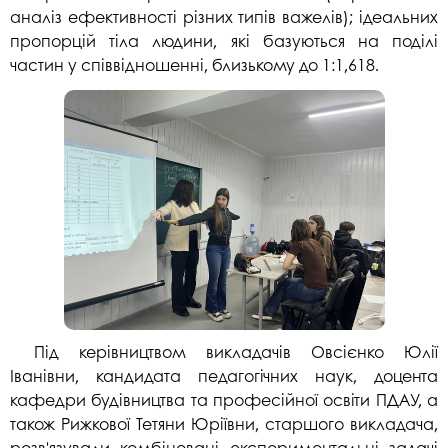
аналіз ефективності різних типів важелів); ідеальних
пропорцій тіла людини, які базуються на поділі
частин у співвідношенні, близькому до 1:1,618.
Під керівництвом викладачів Овсієнко Юлії
Іванівни, кандидата педагогічних наук, доцента
кафедри будівництва та професійної освіти ПДАУ, а
також Рижкової Тетяни Юріївни, старшого викладача,
розв'язували комбіновані експериментальні задачі