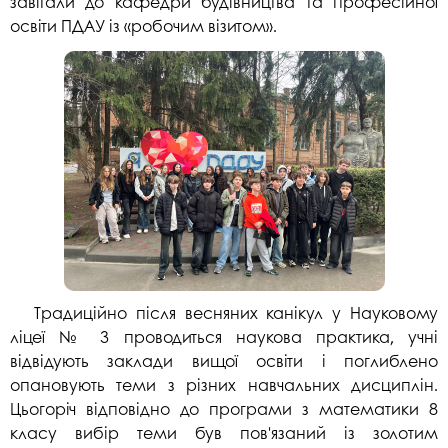
завітали до кафедри будівництва та професійної
освіти ПДАУ із «робочим візитом».
Традиційно після весняних канікул у Науковому
ліцеї № 3 проводиться наукова практика, учні
відвідують заклади вищої освіти і поглиблено
опановують теми з різних навчальних дисциплін.
Цьогоріч відповідно до програми з математики 8
класу вибір теми був пов'язаний із золотим