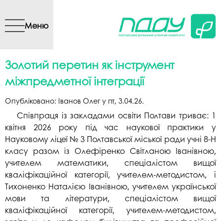
Перейти до основного
вмісту
Меню
Золотий перетин як інструмент
міжпредметної інтеграції
Опубліковано:
Іванов Олег
у
пт, 3.04.26
.
Співпраця із закладами освіти Полтави триває: 1
квітня 2026 року під час наукової практики у
Науковому ліцеї № 3 Полтавської міської ради учні 8-Н
класу разом із Олефіренко Світланою Іванівною,
учителем математики, спеціалістом вищої
кваліфікаційної категорії, учителем-методистом, і
Тихоненко Наталією Іванівною, учителем української
мови та літератури, спеціалістом вищої
кваліфікаційної категорії, учителем-методистом,