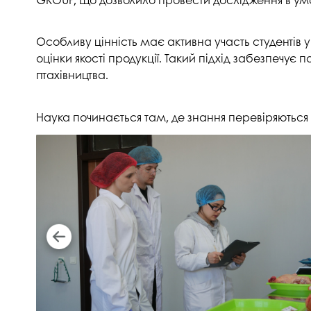
Музеї ПДАУ
Відділ маркетинг
Профспілка
Центр впроваджен
Особливу цінність має активна участь студентів 
4.0
оцінки якості продукції. Такий підхід забезпечує 
Асоціація випускників
птахівництва.
Психологічна слу
3D тур по університету
Омбудсмен учасн
освітнього проце
Наші контакти
Наука починається там, де знання перевіряютьс
Студентське міст
Публічна інформація
Навчально-науков
Антикорупційна діяльність
Дорадча служба
Меморіал пам'яті