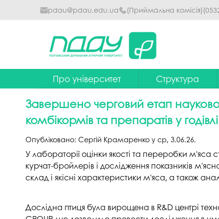
pdau@pdau.edu.ua
(Приймальна комісія)
(053
Про університет
Структура
Ректор
Наглядова рада
Завершено черговий етап науково-
Почесні професори
Ректорат
комбікормів та препаратів у годівлі
Досягнення
Вчена рада уніве
Опубліковано:
Сергій Крамаренко
у
ср, 3.06.26
.
Сталий розвиток
Факультети та інст
У лабораторії оцінки якості та переробки м'яса 
курчат-бройлерів і дослідження показників м'ясн
Політики університету
Кафедри
склад і якісні характеристики м'яса, а також ана
Історія
Коледжі
Дослідна птиця була вирощена в R&D центрі техно
Гімн ПДАУ
Бібліотека
GROUP, що дозволило провести дослідження в у