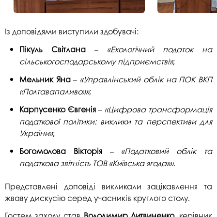
Із доповідями виступили здобувачі:
Пікуль Світлана
«Екологічний податок на
–
сільськогосподарському підприємстві»
;
Мельник Яна
«Управлінський облік на ПОК ВКП
–
«Полтавапаливо»»
;
Карпусенко Євгенія
«Цифрова трансформація
–
податкової політики: виклики та перспективи для
України»
;
Богомолова Вікторія
«Податковий облік та
–
податкова звітність ТОВ «Київська ягода»»
.
Представлені доповіді викликали зацікавлення та
жваву дискусію серед учасників круглого столу.
Гостем заходу став
Володимир Литвиненко
, керівник