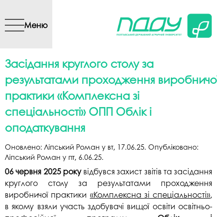
Перейти до основного
вмісту
Меню
Засідання круглого столу за
результатами проходження виробничо
практики «Комплексна зі
спеціальності» ОПП Облік і
оподаткування
Оновлено:
Ліпський Роман
у
вт, 17.06.25
. Опубліковано:
Ліпський Роман
у
пт, 6.06.25
.
06 червня 2025 року
відбувся захист звітів та засідання
круглого столу за результатами проходження
виробничої практики
«Комплексна зі спеціальності»
,
в якому взяли участь здобувачі вищої освіти освітньо-