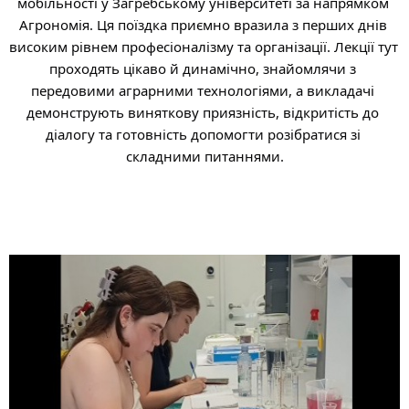
мобільності у Загребському університеті за напрямком 
Агрономія. Ця поїздка приємно вразила з перших днів 
високим рівнем професіоналізму та організації. Лекції тут 
проходять цікаво й динамічно, знайомлячи з 
передовими аграрними технологіями, а викладачі 
демонструють виняткову приязність, відкритість до 
діалогу та готовність допомогти розібратися зі 
складними питаннями.