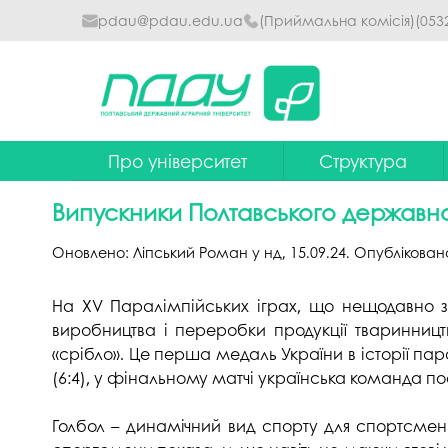
pdau@pdau.edu.ua
(Приймальна комісія)
(053
Про університет
Структура
Ректор
Наглядова рада
Випускники Полтавського державног
Почесні професори
Ректорат
Оновлено:
Ліпський Роман
у
нд, 15.09.24
. Опублікован
Досягнення
Вчена рада уніве
На XV Паралімпійських іграх, що нещодавно з
Сталий розвиток
Факультети та інст
виробництва і переробки продукції тваринниц
Політики університету
Кафедри
«срібло». Це перша медаль України в історії пар
(6:4), у фінальному матчі українська команда пос
Історія
Коледжі
Голбол – динамічний вид спорту для спортсмені
Гімн ПДАУ
Бібліотека