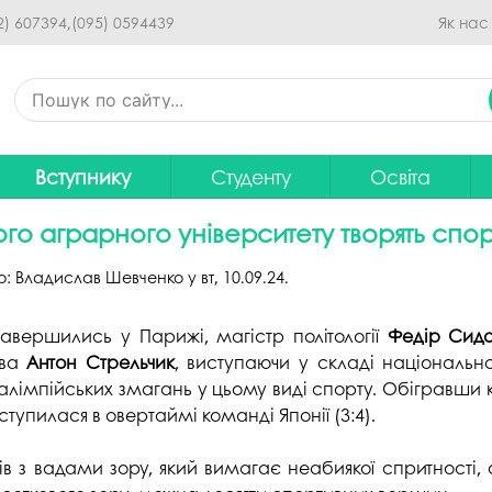
Перейти до основного
2) 607394,
(095) 0594439
Як нас
вмісту
Вступнику
Студенту
Освіта
Приймальна комісія
Дистанційне навчання
Освітні програ
В
о аграрного університету творять спор
Про спеціальності
Розклад занять
Вибір навчальн
о:
Владислав Шевченко
у
вт, 10.09.24
.
рситету
Фінансова підтримка на
Рейтинг успішності студентів
Проєкти ОП дл
Ц
навчання
авершились у Парижі, магістр політології
Федір Сид
итути
Оплата за навчання
Графік освітнь
тва
Антон Стрельчик
, виступаючи у складі національно
Підготовчі курси
С
Практика
Положення про о
алімпійських змагань у цьому виді спорту. Обігравши ко
Зимовий вступ
тупилася в овертаймі команді Японії (3:4).
Студентський Сенат
Громадське об
Європейська освіта без ЗНО
університету
нормативних до
в з вадами зору, який вимагає неабиякої спритності, о
Інформація для вступників
Студентська рада
Ліцензовані обс