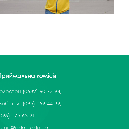
госпдоговірних робіт (послуг)
Приймальна комісія
Телефон
(0532) 60-73-94,
об. тел. (095) 059-44-39,
096) 175-63-21
vstup@pdau.edu.ua