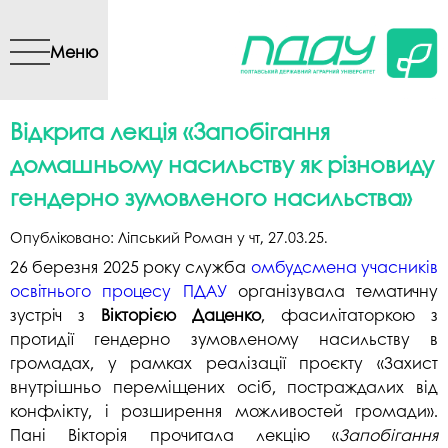
Перейти до основного
вмісту
Меню
Відкрита лекція «Запобігання
домашньому насильству як різновиду
гендерно зумовленого насильства»
Опубліковано:
Ліпський Роман
у
чт, 27.03.25
.
26 березня 2025 року служба
омбудсмена учасників
освітнього процесу ПДАУ
організувала тематичну
зустріч з
Вікторією Даценко
, фасилітаторкою з
протидії гендерно зумовленому насильству в
громадах, у рамках реалізації проєкту «Захист
внутрішньо переміщених осіб, постраждалих від
конфлікту, і розширення можливостей громади».
Пані Вікторія прочитала лекцію «
Запобігання