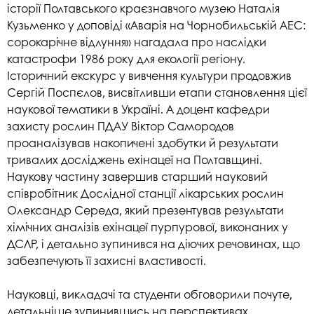
історії Полтавського краєзнавчого музею Наталія
Кузьменко у доповіді «Аварія на Чорнобильській АЕС:
сорокарічне відлуння» нагадала про наслідки
катастрофи 1986 року для екології регіону.
Історичний екскурс у вивчення культури продовжив
Сергій Поспєлов, висвітливши етапи становлення цієї
наукової тематики в Україні. А доцент кафедри
захисту рослин ПДАУ Віктор Самородов
проаналізував накопичені здобутки й результати
тривалих досліджень ехінацеї на Полтавщині.
Наукову частину завершив старший науковий
співробітник Дослідної станції лікарських рослин
Олександр Середа, який презентував результати
хімічних аналізів ехінацеї пурпурової, виконаних у
ДСЛР, і детально зупинився на діючих речовинах, що
забезпечують її захисні властивості.
Науковці, викладачі та студенти обговорили почуте,
детальніше зупинившись на перспективах