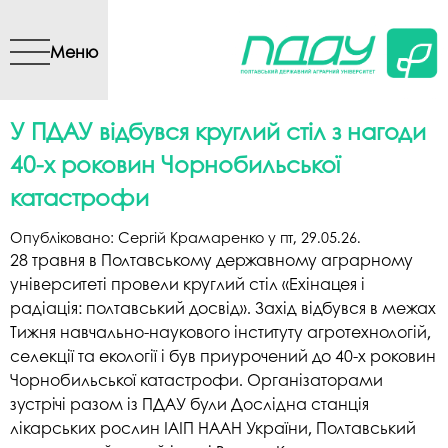
Перейти до основного
вмісту
Меню
У ПДАУ відбувся круглий стіл з нагоди
40-х роковин Чорнобильської
катастрофи
Опубліковано:
Сергій Крамаренко
у
пт, 29.05.26
.
28 травня в Полтавському державному аграрному
університеті провели круглий стіл «Ехінацея і
радіація: полтавський досвід». Захід відбувся в межах
Тижня навчально-наукового інституту агротехнологій,
селекції та екології і був приурочений до 40-х роковин
Чорнобильської катастрофи. Організаторами
зустрічі разом із ПДАУ були Дослідна станція
лікарських рослин ІАІП НААН України, Полтавський