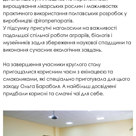
вирощування лікарських рослин і можливостях
практичного використання полтавських розробок у
виробництві фітопрепаратів.
У підсумку присутні наголосили на важливості
подальшої спільної роботи аграріїв, біологів і
музейників задля збереження наукової спадщини та
виконання сучасних екологічних завдань.
На завершення учасники круглого столу
пригощалися корисним чаєм з ехінацеєю та
смаколиками, які спеціально приготувала для цього
заходу Ольга Бараболя. А найбільш досвідчені
придбали корисні та смачні чаї для себе.