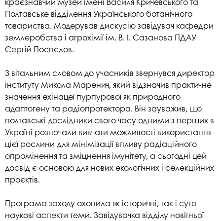
краєзнавчий музей імені Василя Кричевського та
Полтавське відділення Українського ботанічного
товариства. Модерував дискусію завідувач кафедри
землеробства і агрохімії ім. В. І. Сазанова ПДАУ
Сергій Поспєлов.
З вітальним словом до учасників звернувся директор
інституту Микола Маренич, який відзначив практичне
значення ехінацеї пурпурової як природного
адаптогену та радіопротектора. Він зауважив, що
полтавські дослідники свого часу одними з перших в
Україні розпочали вивчати можливості використання
цієї рослини для мінімізації впливу радіаційного
опромінення та зміцнення імунітету, а сьогодні цей
досвід є основою для нових екологічних і селекційних
проєктів.
Програма заходу охопила як історичні, так і суто
наукові аспекти теми. Завідувачка відділу новітньої