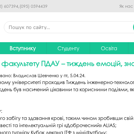
Перейти до основного
2) 607394,
(095) 0594439
Як нас
вмісту
Вступнику
Студенту
Освіта
Приймальна комісія
Дистанційне навчання
Освітні програ
В
 факультету ПДАУ – тиждень емоцій, зна
Про спеціальності
Розклад занять
Вибір навчальн
овано:
Владислав Шевченко
у
пт, 5.04.24
.
рситету
Фінансова підтримка на
Рейтинг успішності студентів
Проєкти ОП дл
Ц
ному університеті проходив Тиждень інженерно-технолог
навчання
ждень був насичений цікавими та корисними подіями, як
итути
Оплата за навчання
Графік освітнь
Підготовчі курси
С
Практика
Положення про о
Зимовий вступ
у:
Студентський Сенат
Громадське об
го забігу та здавання крові, таким чином зробивши сві
Європейська освіта без ЗНО
університету
нормативних до
весті та інтелектуальній грі «Доброчесний» ALIAS;
ного турніру Кубок декана ІТФ з мініфутболу;
Інформація для вступників
Студентська рада
Ліцензовані обс