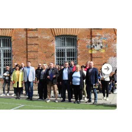
госпдоговірних робіт (послуг)