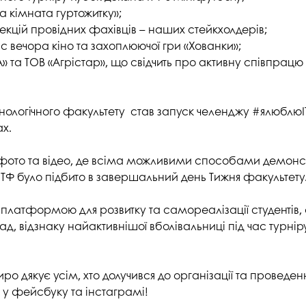
студентського містечка
у
 кімната гуртожитку»;
Вступні випробування 2026
Академічна доб
лекцій провідних фахівців – наших стейкхолдерів;
Волонтерський центр "ПУЛЬС"
ня індустрії
E
ас вечора кіно та захоплюючої гри «Хованки»;
Неформальна 
Студентське життя
освіта
 та ТОВ «Агрістар», що свідчить про активну співпрацю
жба
Підрозділ з організації виховної
Опитування
та іміджевої діяльності
иків
логічного факультету став запуск челенджу #ялюблюІТФ,
су
Академічна моб
Спорт
х.
ечко ПДАУ
Акредитація
Працевлаштування
фото та відео, де всіма можливими способами демонст
і центри
Якість освіти, р
Відділ практики і сприяння
освіти
юІТФ було підбито в завершальний день Тижня факультету
працевлаштуванню
Відділ монітори
 платформою для розвитку та самореалізації студентів,
Скринька довіри
якості освіти
ад, відзнаку найактивнішої вболівальниці під час турн
Острівець Прог
ро дякує усім, хто долучився до організації та проведе
 у фейсбуку та інстаграмі!