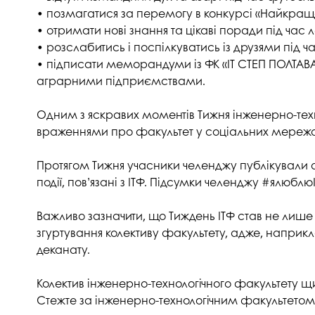
Музеї ПДАУ
Відділ маркетинг
• позмагатися за перемогу в конкурсі «Найкраща
• отримати нові знання та цікаві поради під час 
Профспілка
Центр впроваджен
• розслабитись і поспілкуватись із друзями під ч
4.0
• підписати меморандуми із ФК «ІТ СТЕП ПОЛТАВА»
Асоціація випускників
Психологічна слу
аграрними підприємствами.
3D тур по університету
Омбудсмен учасн
Одним з яскравих моментів Тижня інженерно-техно
освітнього проце
Наші контакти
враженнями про факультет у соціальних мережа
Студентське міст
Публічна інформація
Протягом Тижня учасники челенджу публікували 
Навчально-науков
Антикорупційна діяльність
події, пов’язані з ІТФ. Підсумки челенджу #ялюбл
Дорадча служба
Меморіал пам'яті
Важливо зазначити, що Тиждень ІТФ став не лише
згуртування колективу факультету, адже, наприкл
деканату.
Колектив інженерно-технологічного факультету щи
Стежте за інженерно-технологічним факультетом