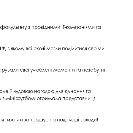
напряму Жан Моне: SuTCom
Аспірантура і докторантура
рочесність
UniClaD: Erasmus+KA2 /
Наукові підрозділи
xpertise Center «MILK LOCAL
(лабораторії, центри)
/ Інформальна
PRODUCT»
 факультету з провідними ІТ-компаніями та
Офіс міжнародного
наукового амбасадора
Добровільні громадські
 в якому всі охочі могли поділитися своїми
ільність
об’єднання з питань науки
Спеціалізована вчена рада
рували свої улюблені моменти та незабутні
ада з якості вищої
Наукові праці
.
Наукометричні бази
нгу та забезпечення
 але й чудовою нагодою для єднання та
Фахові журнали
іру з мініфутболу отримала представниця
ресильності ПДАУ
Міжнародні проєкти
Науково-технічні заходи
ння Тижня й запрошує на подальші заходи!
Інформація щодо виконання