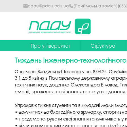
pdau@pdau.edu.ua
(Приймальна комісія)
(053
Про університет
Структура
Ректор
Наглядова рада
Тиждень інженерно-технологічного
Почесні професори
Ректорат
Оновлено:
Владислав Шевченко
у
пн, 8.04.24
. Опублік
Досягнення
Вчена рада уніве
З 1 до 5 квітня в Полтавському державному аграр
технічних наук, доцентка Олександра Біловод. Ти
Сталий розвиток
Факультети та інст
емоції, враження, нові знання та почуття єднання.
Політики університету
Кафедри
Упродовж тижня студенти та викладачі мали змог
Історія
Коледжі
• долучитися до благодійного ярмарку, спортивно
• продемонструвати свої знання та кмітливість у к
Гімн ПДАУ
Бібліотека
• відчути командний дух та азарт під час футболь