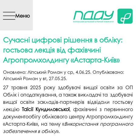
Перейти до основного
вмісту
Меню
Сучасні цифрові рішення в обліку:
гостьова лекція від фахівчині
Агропромхолдингу «Астарта-Київ»
Оновлено:
Ліпський Роман
у
ср, 4.06.25
. Опубліковано:
Ліпський Роман
у
вт, 27.05.25
.
27 травня 2025 року здобувачі вищої освіти за ОП
Облік і оподаткування, а також викладачі та здобувачі
вищої освіти закладів-партнерів відвідали гостьову
лекцію
Таїсії Кундиловської
, фахівчині з первинного
документообігу облікового центру Агропромхолдингу
«Астарта-Київ», на тему «
Використання програмного
забезпечення в обліку
».