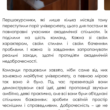
Першокурсники, які лише кілька місяців тому
переступили поріг університету, цього дня постали як
повноправні учасники академічної спільноти. Їх
поділили на шість команд. Кожна зі своїм
характером, своїм стилем і своїм баченням
проблеми. І кожна із завданням запропонувати
реальні заходи, здатні протидіяти академічній
недоброчесності.
Команди працювали завзято, ніби саме від них
залежало майбутнє університету, а певною мірою
так воно й було. Під час презентацій вони
демонстрували свої ідеї, деякі пропозиції звучали
амбітно, деякі практично, але всі вони були об’єднані
спільним бажанням: зробити освітній простір
чеснішим і справедливим. Доброчесність – це не