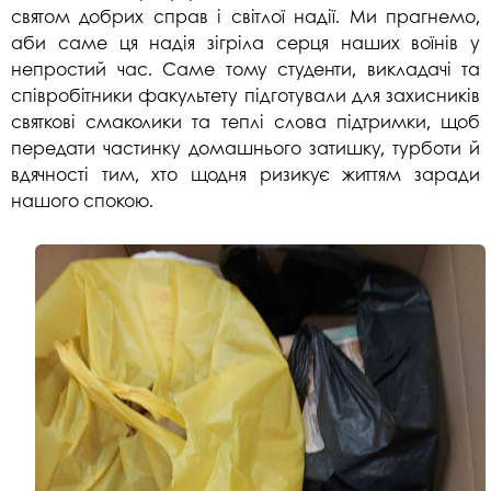
святом добрих справ і світлої надії. Ми прагнемо,
аби саме ця надія зігріла серця наших воїнів у
непростий час. Саме тому студенти, викладачі та
співробітники факультету підготували для захисників
святкові смаколики та теплі слова підтримки, щоб
передати частинку домашнього затишку, турботи й
вдячності тим, хто щодня ризикує життям заради
нашого спокою.