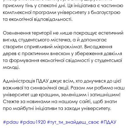
приємну тінь у спекотні дні. Ця ініціатива є частиною
комплексної програми університету з благоустрою
та екологічної відповідальності.
Озеленення території не лише покращує естетичний
вигляд студентського містечка, а й допомагає
створити сприятливий мікроклімат. Висадження
дерев є практичним внеском у збереження довкілля
та формування екологічної свідомості у студентської
молоді.
Адміністрація ПДАУ дякує всім, хто долучився до цієї
важливої та символічної акції. Разом ми робимо наш
університет ще кращим, зеленішим і затишнішим!
Стежте за новинами на нашому сайті, щоб знати
про майбутні ініціативи та заходи університету.
#pdau
#pdau1920
#тут_ти_знайдеш_своє
#ПДАУ