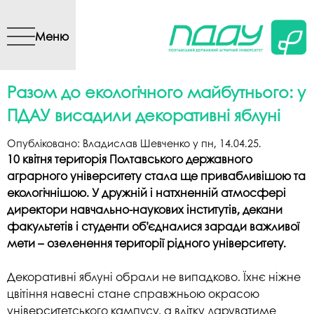
Перейти до основного
вмісту
Меню
Разом до екологічного майбутнього: у
ПДАУ висадили декоративні яблуні
Опубліковано:
Владислав Шевченко
у
пн, 14.04.25
.
10 квітня територія Полтавського державного
аграрного університету стала ще привабливішою та
екологічнішою. У дружній і натхненній атмосфері
директори навчально-наукових інститутів, декани
факультетів і студенти об’єдналися заради важливої
мети – озеленення території рідного університету.
Декоративні яблуні обрали не випадково. Їхнє ніжне
цвітіння навесні стане справжньою окрасою
університетського кампусу, а влітку даруватиме