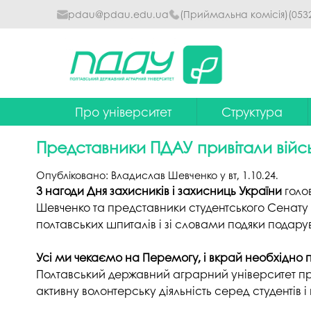
pdau@pdau.edu.ua
(Приймальна комісія)
(053
Про університет
Структура
Ректор
Наглядова рада
Представники ПДАУ привітали війсь
Почесні професори
Ректорат
Опубліковано:
Владислав Шевченко
у
вт, 1.10.24
.
Досягнення
Вчена рада уніве
З нагоди Дня захисників і захисниць України
голо
Шевченко та представники студентського Сенату 
Сталий розвиток
Факультети та інст
полтавських шпиталів і зі словами подяки подарув
Політики університету
Кафедри
Усі ми чекаємо на Перемогу, і вкрай необхідно пі
Історія
Коледжі
Полтавський державний аграрний університет пр
активну волонтерську діяльність серед студентів і 
Гімн ПДАУ
Бібліотека