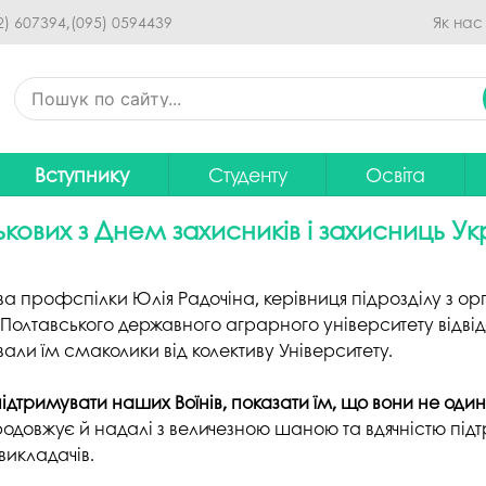
Перейти до основного
2) 607394,
(095) 0594439
Як нас
вмісту
Вступнику
Студенту
Освіта
Приймальна комісія
Дистанційне навчання
Освітні програ
В
кових з Днем захисників і захисниць Ук
Про спеціальності
Розклад занять
Вибір навчальн
рситету
Фінансова підтримка на
Рейтинг успішності студентів
Проєкти ОП дл
Ц
ва профспілки Юлія Радочіна, керівниця підрозділу з орга
навчання
Полтавського державного аграрного університету відвід
итути
Оплата за навчання
Графік освітнь
али їм смаколики від колективу Університету.
Підготовчі курси
С
Практика
Положення про о
Зимовий вступ
дтримувати наших Воїнів, показати їм, що вони не одинок
Студентський Сенат
Громадське об
одовжує й надалі з величезною шаною та вдячністю під
Європейська освіта без ЗНО
університету
нормативних до
викладачів.
Інформація для вступників
Студентська рада
Ліцензовані обс