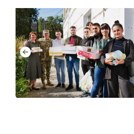
Музеї ПДАУ
Відділ маркетинг
Профспілка
Центр впроваджен
4.0
Асоціація випускників
Психологічна слу
3D тур по університету
Омбудсмен учасн
освітнього проце
Наші контакти
Студентське міст
Публічна інформація
Навчально-науков
Антикорупційна діяльність
Дорадча служба
Меморіал пам'яті