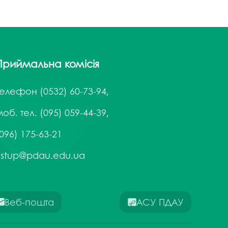
госпдоговірних робіт (послуг)
Приймальна комісія
Телефон
(0532) 60-73-94,
об. тел. (095) 059-44-39,
096) 175-63-21
vstup@pdau.edu.ua
Веб-пошта
АСУ ПДАУ