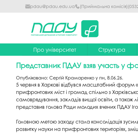
pdau@pdau.edu.ua
(Приймальна комісія)
(053
Про університет
Структура
Ректор
Наглядова рада
Представник ПДАУ взяв участь у фо
Почесні професори
Ректорат
Опубліковано:
Сергій Крамаренко
у
пн, 8.06.26
.
Досягнення
Вчена рада уніве
5 червня в Харкові відбувся масштабний форум «
прифронтових міст і громад спільно з Харківсько
Сталий розвиток
Факультети та інст
самоврядування, закладів вищої освіти, а також
представив голова Ради молодих вчених ПДАУ Ігор
Політики університету
Кафедри
Історія
Коледжі
Головною метою заходу стала консолідація зусиль
розвитку науки на прифронтових територіях, зміц
Гімн ПДАУ
Бібліотека