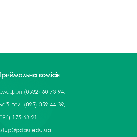
госпдоговірних робіт (послуг)
Приймальна комісія
Телефон
(0532) 60-73-94,
об. тел. (095) 059-44-39,
096) 175-63-21
vstup@pdau.edu.ua