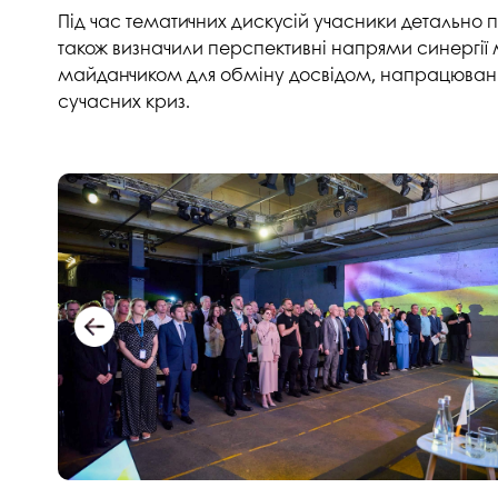
Музеї ПДАУ
Відділ маркетинг
Під час тематичних дискусій учасники детально п
також визначили перспективні напрями синергії
Профспілка
Центр впроваджен
майданчиком для обміну досвідом, напрацювання
4.0
сучасних криз.
Асоціація випускників
Психологічна слу
3D тур по університету
Омбудсмен учасн
освітнього проце
Наші контакти
Студентське міст
Публічна інформація
Навчально-науков
Антикорупційна діяльність
Дорадча служба
Меморіал пам'яті