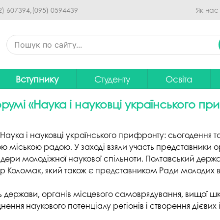
Перейти до основного
2) 607394,
(095) 0594439
Як нас
вмісту
Вступнику
Студенту
Освіта
Приймальна комісія
Дистанційне навчання
Освітні програ
В
румі «Наука і науковці українського п
Про спеціальності
Розклад занять
Вибір навчальн
рситету
Фінансова підтримка на
Рейтинг успішності студентів
Проєкти ОП дл
Ц
Наука і науковці українського прифронту: сьогодення 
навчання
ю міською радою. У заході взяли участь представники о
итути
Оплата за навчання
Графік освітнь
 лідери молодіжної наукової спільноти. Полтавський де
Підготовчі курси
С
 Коломак, який також є представником Ради молодих вче
Практика
Положення про о
Зимовий вступ
Студентський Сенат
Громадське об
 держави, органів місцевого самоврядування, вищої шко
Європейська освіта без ЗНО
університету
нормативних до
нення наукового потенціалу регіонів і створення дієвих
Інформація для вступників
Студентська рада
Ліцензовані обс