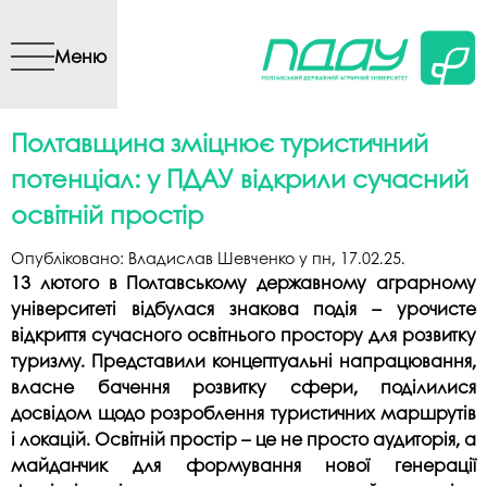
Перейти до основного
вмісту
Меню
Полтавщина зміцнює туристичний
потенціал: у ПДАУ відкрили сучасний
освітній простір
Опубліковано:
Владислав Шевченко
у
пн, 17.02.25
.
13 лютого в Полтавському державному аграрному
університеті відбулася знакова подія – урочисте
відкриття сучасного освітнього простору для розвитку
туризму. Представили концептуальні напрацювання,
власне бачення розвитку сфери, поділилися
досвідом щодо розроблення туристичних маршрутів
і локацій. Освітній простір – це не просто аудиторія, а
майданчик для формування нової генерації