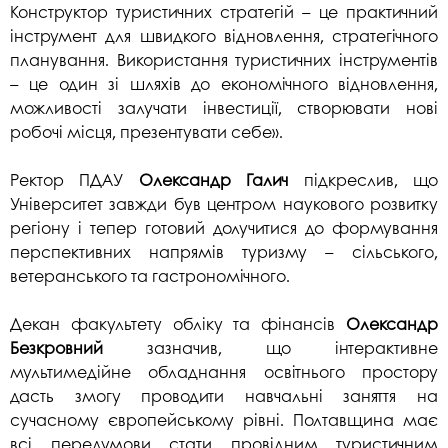
Конструктор туристичних стратегій – це практичний
інструмент для швидкого відновлення, стратегічного
планування. Використання туристичних інструментів
– це один зі шляхів до економічного відновлення,
можливості залучати інвестиції, створювати нові
робочі місця, презентувати себе».
Ректор ПДАУ
Олександр Галич
підкреслив, що
Університет завжди був центром наукового розвитку
регіону і тепер готовий долучитися до формування
перспективних напрямів туризму – сільського,
ветеранського та гастрономічного.
Декан факультету обліку та фінансів
Олександр
Безкровний
зазначив, що інтерактивне
мультимедійне обладнання освітнього простору
дасть змогу проводити навчальні заняття на
сучасному європейському рівні. Полтавщина має
всі передумови стати провідним туристичним