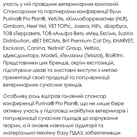
участь у ній провідних ветеринарних компаній.
Спонсорами та партнерами конференції були
Purina® Pro Plan®, VetLife, «Хімлаборреактив» (HLR),
Gimborn, Heel Vet, VET TOPic, Josera, Hill's, «Барбус»,
ТОВ «Терравет», ТОВ «Альфа-Вет», «Мед Ексім», Suziria
Distribution, «ВЕТ ЕКСІМ», Brit Premium Cat Dry, KHARVET,
Exclusion, Canina, Yednist’ Group, Vetbio,
«Дексдомітор», ModeS, «Телазол» (Telazol), BioRitm.
Представники цих брендів, окрім експозицій,
підготували цікаві та змістовні виступи з метою
презентації своєї продукції та популяризації
ветеринарних сучасних трендів.
Особливу роль відіграв головний спонсор
конференції Purina® Pro Plan®, що не лише бере
активну участь у підготовці майбутніх ветеринарів і
популяризації сучасних підходів до харчування
тварин, а й оновив навчальні аудиторії та
матеріально-технічну базу ПДАУ, забезпечивши