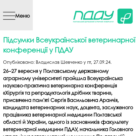
Перейти до основного
вмісту
Меню
Підсумки Всеукраїнської ветеринарної
конференції у ПДАУ
Опубліковано:
Владислав Шевченко
у
пт, 27.09.24
.
26–27 вересня у Полтавському державному
аграрному університеті пройшла Всеукраїнська
науково-практична ветеринарна конференція
«Хірургія та репродуктологія дрібних тварин»,
присвячена пам’яті Сергія Васильовича Аранчія,
кандидата ветеринарних наук, доцента, заслуженого
працівника ветеринарної медицини Полтавської
області й України, одного із засновників факультету
ветеринарної медицини ПДАУ, начальника Головного