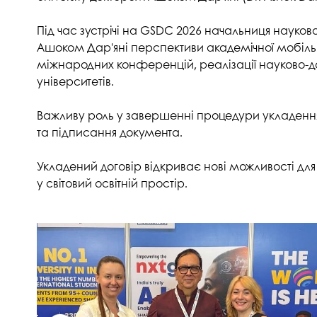
Музеї ПДАУ
Відділ маркетинг
Під час зустрічі на GSDC 2026 начальниця науко
Профспілка
Центр впроваджен
Ашоком Дар'яні перспективи академічної мобільно
4.0
міжнародних конференцій, реалізації науково-досл
Асоціація випускників
Психологічна слу
університетів.
3D тур по університету
Омбудсмен учасн
Важливу роль у завершенні процедури укладення
освітнього проце
Наші контакти
та підписання документа.
Студентське міст
Публічна інформація
Укладений договір відкриває нові можливості для 
Навчально-науков
Антикорупційна діяльність
у світовий освітній простір.
Дорадча служба
Меморіал пам'яті