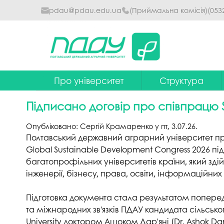
pdau@pdau.edu.ua
(Приймальна комісія)
(053
Про університет
Структура
Ректор
Наглядова рада
Підписано договір про співпрацю 
Почесні професори
Ректорат
Опубліковано:
Сергій Крамаренко
у
пт, 3.07.26
.
Досягнення
Вчена рада уніве
Полтавський державний аграрний університет п
Global Sustainable Development Congress 2026 пі
Сталий розвиток
Факультети та інст
багатопрофільних університетів країни, який зді
інженерії, бізнесу, права, освіти, інформаційних
Політики університету
Кафедри
Історія
Коледжі
Підготовка документа стала результатом поперед
та міжнародних зв'язків ПДАУ кандидата сільськ
Гімн ПДАУ
Бібліотека
University доктором Ашоком Дар'яні (Dr. Ashok Dar