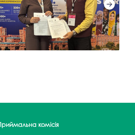
госпдоговірних робіт (послуг)
Приймальна комісія