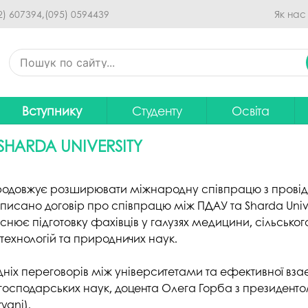
Перейти до основного
2) 607394,
(095) 0594439
Як нас
вмісту
Вступнику
Студенту
Освіта
Приймальна комісія
Дистанційне навчання
Освітні програ
В
SHARDA UNIVERSITY
Про спеціальності
Розклад занять
Вибір навчальн
рситету
Фінансова підтримка на
Рейтинг успішності студентів
Проєкти ОП дл
Ц
родовжує розширювати міжнародну співпрацю з провідн
навчання
дписано договір про співпрацю між ПДАУ та Sharda Unive
итути
Оплата за навчання
Графік освітнь
йснює підготовку фахівців у галузях медицини, сільськ
Підготовчі курси
С
 технологій та природничих наук.
Практика
Положення про о
Зимовий вступ
Студентський Сенат
Громадське об
ніх переговорів між університетами та ефективної взає
Європейська освіта без ЗНО
університету
нормативних до
огосподарських наук, доцента Олега Горба з президент
yani).
Інформація для вступників
Студентська рада
Ліцензовані обс