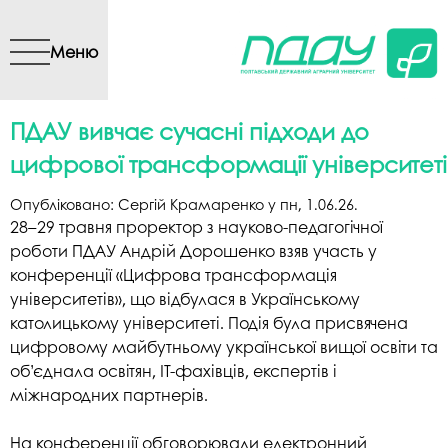
Перейти до основного
вмісту
Меню
ПДАУ вивчає сучасні підходи до
цифрової трансформації університеті
Опубліковано:
Сергій Крамаренко
у
пн, 1.06.26
.
28–29 травня проректор з науково-педагогічної
роботи ПДАУ Андрій Дорошенко взяв участь у
конференції «Цифрова трансформація
університетів», що відбулася в Українському
католицькому університеті. Подія була присвячена
цифровому майбутньому української вищої освіти та
об’єднала освітян, ІТ-фахівців, експертів і
міжнародних партнерів.
На конференції обговорювали електронний