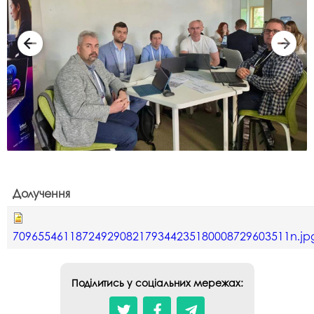
Долучення
70965546118724929082179344235180008729603511n.jp
Поділитись у соціальних мережах: