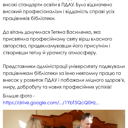
високі стандарти освіти в ПДАУ. Було відзначено
високий професіоналізм і відданість справі усіх
працівників бібліотеки.
До вітань долучилася Тетяна Василенко, яка
присвятила професійному святу вірш власного
авторства, продекламувавши його присутнім і
створивши теплу й урочисту атмосферу.
Представники адміністрації університету подякували
працівникам бібліотеки за їхню невтомну працю та
внесок у розвиток ПДАУ і побажали міцного здоров’я,
миру, добробуту та нових професійних успіхів!
Більше фото -
https://drive.google.com/.../1YbT5QcQ0Hz...