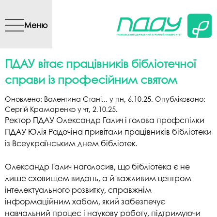
Перейти до основного
вмісту
Меню
ПДАУ вітає працівників бібліотечної
справи із професійним святом
Оновлено:
Валентина Стані...
у
пн, 6.10.25
. Опубліковано:
Сергій Крамаренко
у
чт, 2.10.25
.
Ректор ПДАУ Олександр Галич і голова профспілки
ПДАУ Юлія Радочіна привітали працівників бібліотеки
із Всеукраїнським днем бібліотек.
Олександр Галич наголосив, що бібліотека є не
лише сховищем видань, а й важливим центром
інтелектуального розвитку, справжнім
інформаційним хабом, який забезпечує
навчальний процес і наукову роботу, підтримуючи