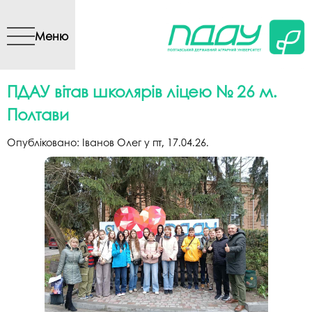
Перейти до основного
вмісту
Меню
ПДАУ вітав школярів ліцею № 26 м.
Полтави
Опубліковано:
Іванов Олег
у
пт, 17.04.26
.