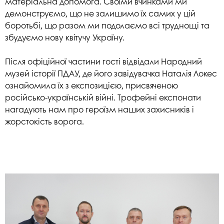
матеріальна допомога. Своїми вчинками ми
демонструємо, що не залишимо їх самих у цій
боротьбі, що разом ми подолаємо всі труднощі та
збудуємо нову квітучу Україну.
Після офіційної частини гості відвідали Народний
музей історії ПДАУ, де його завідувачка Наталія Локес
ознайомила їх з експозицією, присвяченою
російсько-українській війні. Трофейні експонати
нагадують нам про героїзм наших захисників і
жорстокість ворога.