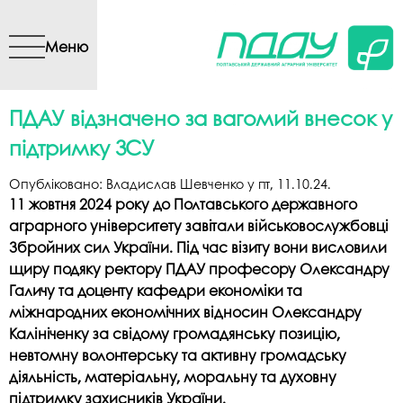
Перейти до основного
вмісту
Меню
ПДАУ відзначено за вагомий внесок у
підтримку ЗСУ
Опубліковано:
Владислав Шевченко
у
пт, 11.10.24
.
11 жовтня 2024 року до Полтавського державного
аграрного університету завітали військовослужбовці
Збройних сил України. Під час візиту вони висловили
щиру подяку ректору ПДАУ професору Олександру
Галичу та доценту кафедри економіки та
міжнародних економічних відносин Олександру
Калініченку за свідому громадянську позицію,
невтомну волонтерську та активну громадську
діяльність, матеріальну, моральну та духовну
підтримку захисників України.