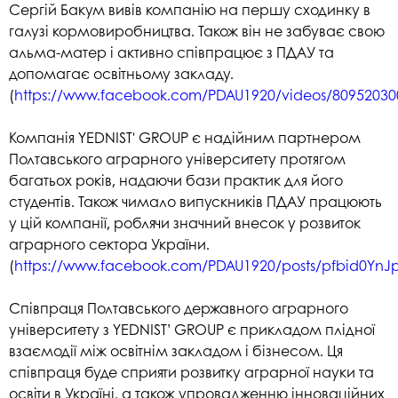
Сергій Бакум вивів компанію на першу сходинку в
галузі кормовиробництва. Також він не забуває свою
альма-матер і активно співпрацює з ПДАУ та
допомагає освітньому закладу.
(
https://www.facebook.com/PDAU1920/videos/80952030
Компанія YEDNIST' GROUP є надійним партнером
Полтавського аграрного університету протягом
багатьох років, надаючи бази практик для його
студентів. Також чимало випускників ПДАУ працюють
у цій компанії, роблячи значний внесок у розвиток
аграрного сектора України.
(
https://www.facebook.com/PDAU1920/posts/pfbid0YnJ
Співпраця Полтавського державного аграрного
університету з YEDNIST’ GROUP є прикладом плідної
взаємодії між освітнім закладом і бізнесом. Ця
співпраця буде сприяти розвитку аграрної науки та
освіти в Україні, а також упровадженню інноваційних