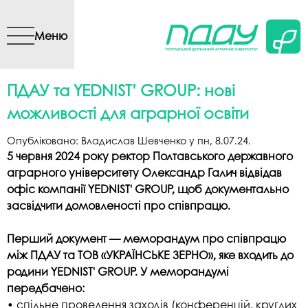
Перейти до основного
вмісту
Меню
ПДАУ та YEDNIST’ GROUP: нові
можливості для аграрної освіти
Опубліковано:
Владислав Шевченко
у
пн, 8.07.24
.
5 червня 2024 року ректор Полтавського державного
аграрного університету Олександр Галич відвідав
офіс компанії YEDNIST' GROUP, щоб документально
засвідчити домовленості про співпрацю.
Перший документ — меморандум про співпрацю
між ПДАУ та ТОВ «УКРАЇНСЬКЕ ЗЕРНО», яке входить до
родини YEDNIST' GROUP. У меморандумі
передбачено:
• спільне проведення заходів (конференцій, круглих