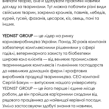
вивчати теорію, але й здобувати практичні навички
догляду за тваринами. Тут можна побачити різні види
свійських тварин, зокрема кроликів, павичів, лебедів,
курей, гусей, фазанів, цесарок, кіз, овець, поні та
інших.
YEDNIST’ GROUP
— це лідер на ринку
кормовиробництва України. Понад 30 років компанія
забезпечує комплексними рішеннями у сфері
годівлі, ветеринарного захисту та біобезпеки
широке коло клієнтів — від великих промислових
тваринницьких комплексів і племінних господарств
до невеликих домашніх ферм і крафтових
виробників продукції тваринництва. CEO компанії
Сергій Бакум — випускник нашого університету.
YEDNIST' GROUP — це його перше і єдине місце
роботи, де він пройшов кар’єрними сходами від
рядового працівника до найвищої керівної посади.
Уміло застосовуючи здобуті знання та навички,