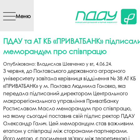
Перейти до основного
вмісту
Меню
ПДАУ та АТ КБ «ПРИВАТБАНК» підписал
меморандум про співпрацю
Опубліковано:
Владислав Шевченко
у
вт, 4.06.24
.
3 червня, до Полтавського державного аграрного
університету завітала керівниця відділення № 38 АТ КБ
«ПРИВАТБАНК» у м. Полтава Людмила Головко, яка
передала підписаний директором Центрального
макрорегіонального управління ПриватБанку
Ростиславом Масло меморандум про співпрацю,
на якому сьогодні поставив свій підпис ректор ПДАУ
Олександр Галич. Цей меморандум став важливим
етапом у співпраці між сторонами-партнерами.
Його метою є посилення зв’язку між теоретичною і