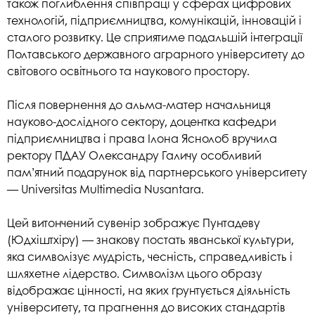
також поглиблення співпраці у сферах цифрових
технологій, підприємництва, комунікацій, інновацій і
сталого розвитку. Це сприятиме подальшій інтеграції
Полтавського державного аграрного університету до
світового освітнього та наукового простору.
Після повернення до альма-матер начальниця
науково-дослідного сектору, доцентка кафедри
підприємництва і права Ілона Яснолоб вручила
ректору ПДАУ Олександру Галичу особливий
пам’ятний подарунок від партнерського університету
— Universitas Multimedia Nusantara.
Цей витончений сувенір зображує Пунтадеву
(Юдхіштхіру) — знакову постать яванської культури,
яка символізує мудрість, чесність, справедливість і
шляхетне лідерство. Символізм цього образу
відображає цінності, на яких ґрунтується діяльність
університету, та прагнення до високих стандартів