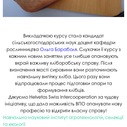
Викладачкою курсу стала кандидат
сільськогосподарських наук доцент кафедри
рослинництва
Ольга Бараболя
. Слухачки її курсу з
кожним новим заняттям усе глибше опановують
вкрай важливу хліборобську справу. Після
визначення якості сировини вони розпочинають
навчальну випічку хліба. Цього разу вони
відпрацювали процес підготовки опари та
формування хлібців.
Дякуємо Helvetas Swiss Intercooperation за чудову
ініціативу, що дала можливість ВПО опанувати нову
професію та відкрити власну справу!
Навчально-науковий інститут агротехнологій, селекції
та екології