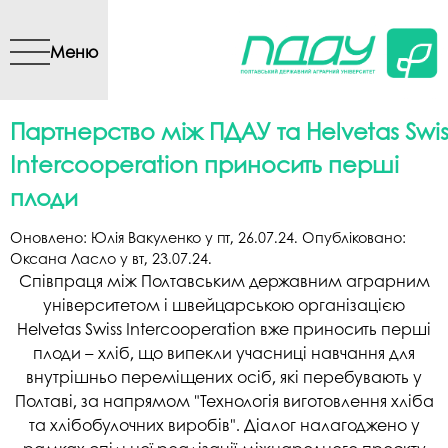
Перейти до основного
вмісту
Меню
Партнерство між ПДАУ та Helvetas Swis
Intercooperation приносить перші
плоди
Оновлено:
Юлія Вакуленко
у
пт, 26.07.24
. Опубліковано:
Оксана Ласло
у
вт, 23.07.24
.
Співпраця між Полтавським державним аграрним
університетом і швейцарською організацією
Helvetas Swiss Intercooperation вже приносить перші
плоди – хліб, що випекли учасниці навчання для
внутрішньо переміщених осіб, які перебувають у
Полтаві, за напрямом "Технологія виготовлення хліба
та хлібобулочних виробів". Діалог налагоджено у