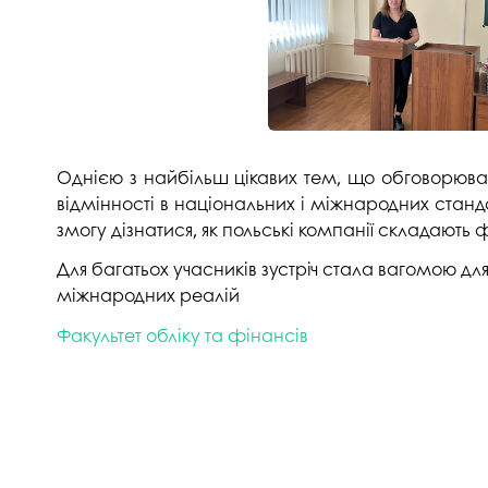
Музеї ПДАУ
Відділ маркетинг
Профспілка
Центр впроваджен
4.0
Асоціація випускників
Психологічна слу
3D тур по університету
Омбудсмен учасн
Однією з найбільш цікавих тем, що обговорювал
освітнього проце
Наші контакти
відмінності в національних і міжнародних станда
Студентське міст
Публічна інформація
змогу дізнатися, як польські компанії складають фі
Навчально-науков
Антикорупційна діяльність
Для багатьох учасників зустріч стала вагомою для
міжнародних реалій
Дорадча служба
Меморіал пам'яті
Факультет обліку та фінансів