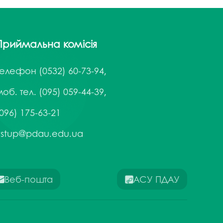
госпдоговірних робіт (послуг)
Приймальна комісія
Телефон
(0532) 60-73-94,
об. тел. (095) 059-44-39,
096) 175-63-21
vstup@pdau.edu.ua
Веб-пошта
АСУ ПДАУ