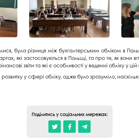
студентського містечка
у
Вступні випробування 2026
Академічна доб
Волонтерський центр "ПУЛЬС"
ня індустрії
E
Неформальна 
Студентське життя
освіта
жба
Підрозділ з організації виховної
Опитування
та іміджевої діяльності
иків
ися, була різниця між бухгалтерським обліком в Польщ
су
Академічна моб
Спорт
ртах, які застосовуються в Польщі, та про те, як вони в
ечко ПДАУ
Акредитація
нансові звіти та які є особливості у веденні обліку у цій 
Працевлаштування
і центри
Якість освіти, р
 розвитку у сфері обліку, адже було зрозуміло, наскільк
Відділ практики і сприяння
освіти
працевлаштуванню
Відділ монітори
Скринька довіри
якості освіти
Острівець Прог
Поділитись у соціальних мережах: