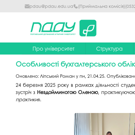
pdau@pdau.edu.ua
(Приймальна комісія)
(053
Про університет
Структура
Ректор
Наглядова рада
Особливості бухгалтерського облік
Почесні професори
Ректорат
Оновлено:
Ліпський Роман
у
пн, 21.04.25
. Опублікован
Досягнення
Вчена рада уніве
24 березня 2025 року в рамках діяльності студ
зустріч з
Нездойминогою Оленою
, практикуючою
Сталий розвиток
Факультети та інст
практики
».
Політики університету
Кафедри
Історія
Коледжі
Гімн ПДАУ
Бібліотека