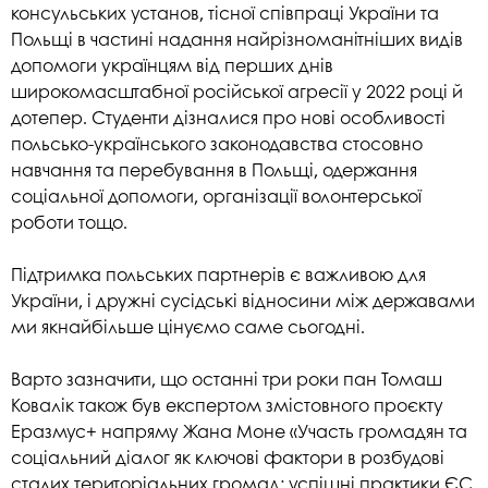
консульських установ, тісної співпраці України та
Польщі в частині надання найрізноманітніших видів
допомоги українцям від перших днів
широкомасштабної російської агресії у 2022 році й
дотепер. Студенти дізналися про нові особливості
польсько-українського законодавства стосовно
навчання та перебування в Польщі, одержання
соціальної допомоги, організації волонтерської
роботи тощо.
Підтримка польських партнерів є важливою для
України, і дружні сусідські відносини між державами
ми якнайбільше цінуємо саме сьогодні.
Варто зазначити, що останні три роки пан Томаш
Ковалік також був експертом змістовного проєкту
Еразмус+ напряму Жана Моне «Участь громадян та
соціальний діалог як ключові фактори в розбудові
сталих територіальних громад: успішні практики ЄС