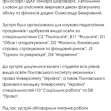
філософії ПДАУ Тамара Шаравара. З вітальним
словом до учасників звернувся декан факультету
обліку та фінансів доцент Олександр Безкровний.
Зустріч було організовано для науково-педагогічних
працівників і здобувачів вищої освіти за
спеціальностями С2 "Політологія", В11 "Філологія", D1
"Облік і оподаткування", D2 "Фінанси, банківська
справа, страхування та фондовий ринок", J3
"Туризм та рекреація", D4 "Маркетинг".
До зустрічі долучилися колеги і студенти всіх рівнів
вищої освіти Полтавського інституту економіки і
права Університету "Україна", а також Полтавського
фахового коледжу Університету "Україна"
спеціальностей І10 "Соціальна робота" та D8
"Право".
Під час зустрічі обговорили питання роботи