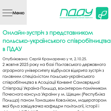
Перейти до основного
вмісту
Меню
Онлайн-зустріч з представником
польсько-українського співробітництва
в ПДАУ
Опубліковано:
Сергій Крамаренко
у
чт, 2.10.25
.
2 жовтня 2025 року на базі Полтавського державного
аграрного університету відбулася відкрита зустріч з
головним спеціалістом польсько-українського
співробітництва в Асоціації Конвент Самоврядної
Співпраці Україна-Польща, волонтером-помічником
Почесного консула України у м. Щецин (Республіка
Польща) паном Томашем Коваліком, модератором
якої була завідувачка кафедри політології, історії і