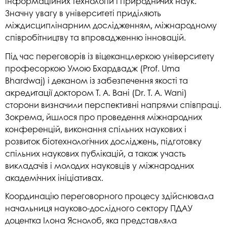
інформаційних технологій і природничих наук.
Значну увагу в університеті приділяють
міждисциплінарним дослідженням, міжнародному
співробітництву та впровадженню інновацій.
Під час переговорів із віцеканцлеркою університету
професоркою Умою Бхардвадж (Prof. Uma
Bhardwaj) і деканом із забезпечення якості та
акредитації доктором Т. А. Вані (Dr. T. A. Wani)
сторони визначили перспективні напрями співпраці.
Зокрема, йшлося про проведення міжнародних
конференцій, виконання спільних наукових і
розвиток біотехнологічних досліджень, підготовку
спільних наукових публікацій, а також участь
викладачів і молодих науковців у міжнародних
академічних ініціативах.
Координацію переговорного процесу здійснювала
начальниця науково-дослідного сектору ПДАУ
доцентка Ілона Яснолоб, яка представляла